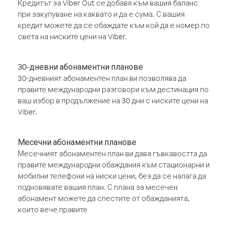
Кредитът за Viber Out се добавя към вашия баланс
при закупуване на каквато и да е сума. С вашия
кредит можете да се обаждате към кой да е номер по
света на ниските цени на Viber.
30-дневни абонаментни планове
30-дневният абонаментен план ви позволява да
правите международни разговори към дестинация по
ваш избор в продължение на 30 дни с ниските цени на
Viber.
Месечни абонаментни планове
Месечният абонаментен план ви дава гъвкавостта да
правите международни обаждания към стационарни и
мобилни телефони на ниски цени, без да се налага да
подновявате вашия план. С плана за месечен
абонамент можете да спестите от обажданията,
които вече правите