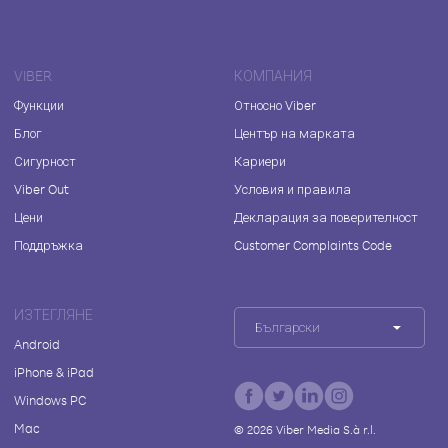
VIBER
КОМПАНИЯ
Функции
Относно Viber
Блог
Център на марката
Сигурност
Кариери
Viber Out
Условия и правила
Цени
Декларация за поверителност
Поддръжка
Customer Complaints Code
ИЗТЕГЛЯНЕ
Български
Android
iPhone & iPad
Windows PC
Mac
©
2026
Viber Media S.à r.l.