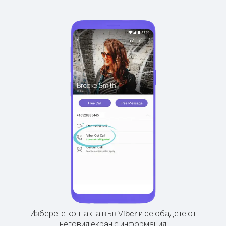
Изберете контакта във Viber и се обадете от
неговия екран с информация