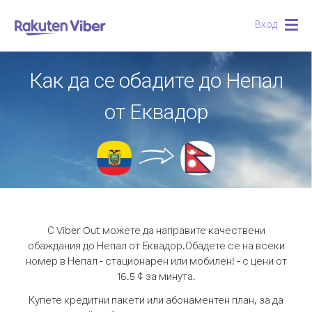
Вход
Togg
navig
Как да се обадите до Непал
от Еквадор
С Viber Out можете да направите качествени
обаждания до Непал от Еквадор.
Обадете се на всеки
номер в Непал - стационарен или мобилен! - с цени от
16.5 ¢ за минута.
Купете кредитни пакети или абонаментен план, за да