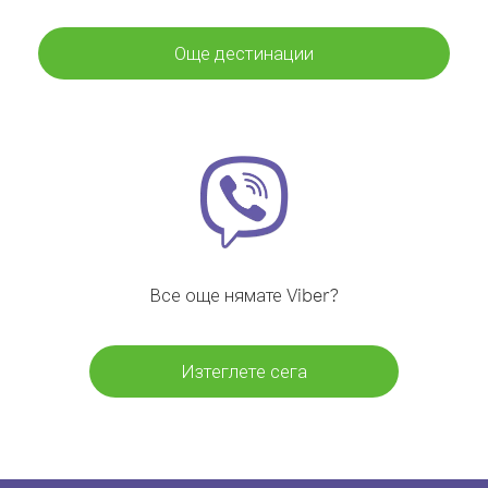
Още дестинации
Все още нямате Viber?
Изтеглете сега