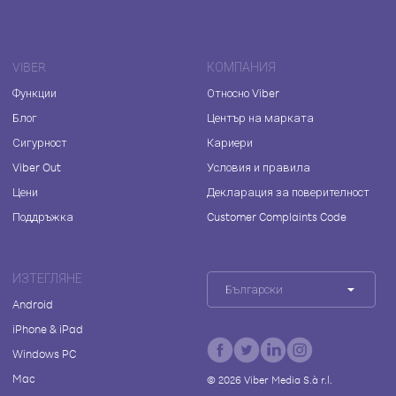
VIBER
КОМПАНИЯ
Функции
Относно Viber
Блог
Център на марката
Сигурност
Кариери
Viber Out
Условия и правила
Цени
Декларация за поверителност
Поддръжка
Customer Complaints Code
ИЗТЕГЛЯНЕ
Български
Android
iPhone & iPad
Windows PC
Mac
©
2026
Viber Media S.à r.l.