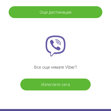
Още дестинации
Все още нямате Viber?
Изтеглете сега