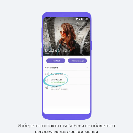
Изберете контакта във Viber и се обадете от
неговия екран с информация