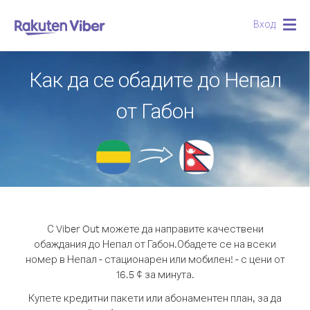
Вход
Togg
navig
Как да се обадите до Непал
от Габон
С Viber Out можете да направите качествени
обаждания до Непал от Габон.
Обадете се на всеки
номер в Непал - стационарен или мобилен! - с цени от
16.5 ¢ за минута.
Купете кредитни пакети или абонаментен план, за да