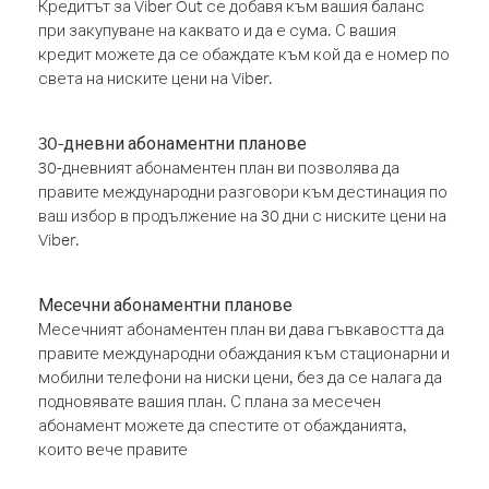
Кредитът за Viber Out се добавя към вашия баланс
при закупуване на каквато и да е сума. С вашия
кредит можете да се обаждате към кой да е номер по
света на ниските цени на Viber.
30-дневни абонаментни планове
30-дневният абонаментен план ви позволява да
правите международни разговори към дестинация по
ваш избор в продължение на 30 дни с ниските цени на
Viber.
Месечни абонаментни планове
Месечният абонаментен план ви дава гъвкавостта да
правите международни обаждания към стационарни и
мобилни телефони на ниски цени, без да се налага да
подновявате вашия план. С плана за месечен
абонамент можете да спестите от обажданията,
които вече правите