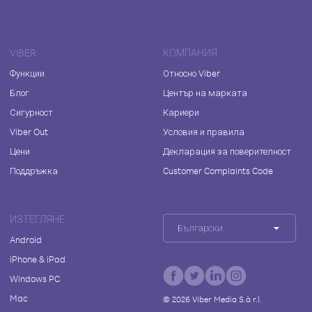
VIBER
КОМПАНИЯ
Функции
Относно Viber
Блог
Център на марката
Сигурност
Кариери
Viber Out
Условия и правила
Цени
Декларация за поверителност
Поддръжка
Customer Complaints Code
ИЗТЕГЛЯНЕ
Български
Android
iPhone & iPad
Windows PC
Mac
©
2026
Viber Media S.à r.l.