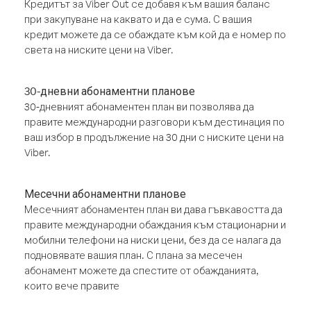
Кредитът за Viber Out се добавя към вашия баланс
при закупуване на каквато и да е сума. С вашия
кредит можете да се обаждате към кой да е номер по
света на ниските цени на Viber.
30-дневни абонаментни планове
30-дневният абонаментен план ви позволява да
правите международни разговори към дестинация по
ваш избор в продължение на 30 дни с ниските цени на
Viber.
Месечни абонаментни планове
Месечният абонаментен план ви дава гъвкавостта да
правите международни обаждания към стационарни и
мобилни телефони на ниски цени, без да се налага да
подновявате вашия план. С плана за месечен
абонамент можете да спестите от обажданията,
които вече правите