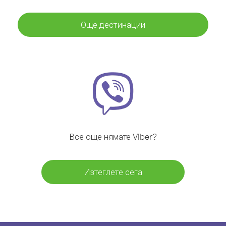
Още дестинации
Все още нямате Viber?
Изтеглете сега