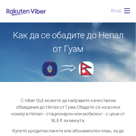
Вход
Togg
navig
Как да се обадите до Непал
от Гуам
С Viber Out можете да направите качествени
обаждания до Непал от Гуам.
Обадете се на всеки
номер в Непал - стационарен или мобилен! - с цени от
16.5 ¢ за минута.
Купете кредитни пакети или абонаментен план, за да