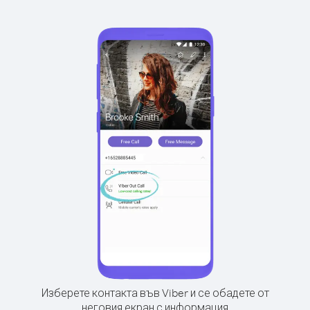
Изберете контакта във Viber и се обадете от
неговия екран с информация