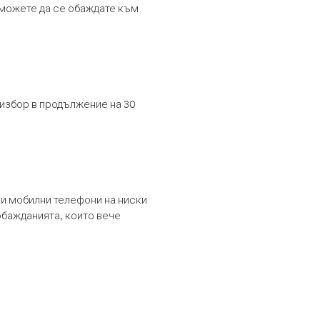
т можете да се обаждате към
 избор в продължение на 30
и мобилни телефони на ниски
обажданията, които вече