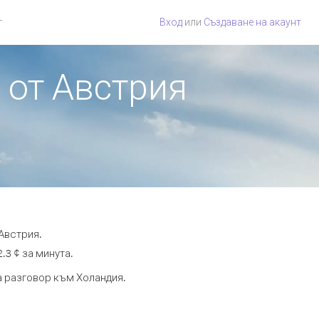
г
Вход
или
Създаване на акаунт
 от Австрия
Австрия.
.3 ¢ за минута.
та разговор към Холандия.