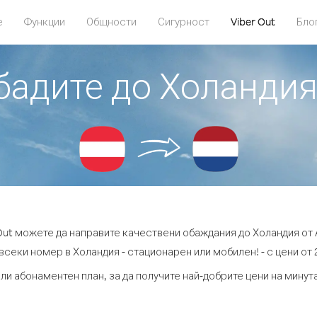
е
Функции
Общности
Сигурност
Viber Out
Бло
обадите до Холандия
 Out можете да направите качествени обаждания до Холандия от 
всеки номер в Холандия - стационарен или мобилен! - с цени от 2
ли абонаментен план, за да получите най-добрите цени на мину