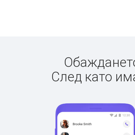
Обаждането 
След като има