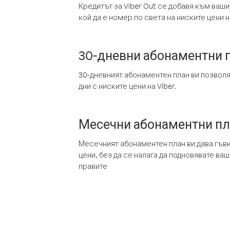
Кредитът за Viber Out се добавя към ваши
кой да е номер по света на ниските цени на
30-дневни абонаментни 
30-дневният абонаментен план ви позвол
дни с ниските цени на Viber.
Месечни абонаментни п
Месечният абонаментен план ви дава гъв
цени, без да се налага да подновявате ва
правите