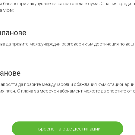
я баланс при закупуване на каквато и да е сума. С вашия креди
 Viber.
планове
ява да правите международни разговори към дестинация по ваш
ланове
кавостта да правите международни обаждания към стационарни 
шия план. С плана за месечен абонамент можете да спестите от 
Търсене на още дестинации