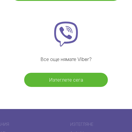
Все още нямате Viber?
Изтеглете сега
АНИЯ
ИЗТЕГЛЯНЕ