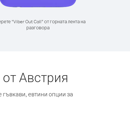
рете “Viber Out Call” от горната лента на
разговора
 от Австрия
е гъвкави, евтини опции за