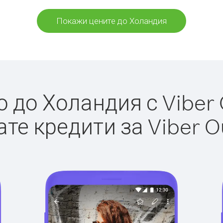
Покажи цените до Холандия
до Холандия с Viber 
те кредити за Viber O