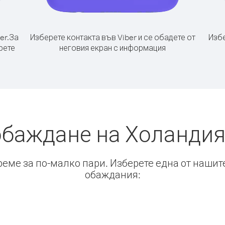
er.
За
Изберете контакта във Viber и се обадете от
Избе
рете
неговия екран с информация
обаждане на Холандия
време за по-малко пари. Изберете една от нашит
обаждания: