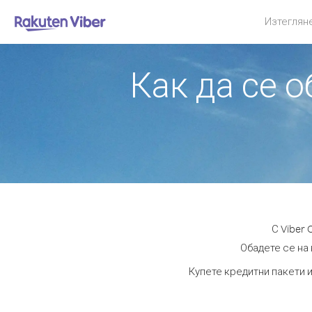
Изтеглян
Как да се 
С Viber
Обадете се на 
Купете кредитни пакети и