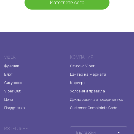
Изтеглете сега
VIBER
КОМПАНИЯ
Функции
Относно Viber
Блог
Център на марката
Сигурност
Кариери
Viber Out
Условия и правила
Цени
Декларация за поверителност
Поддръжка
Customer Complaints Code
ИЗТЕГЛЯНЕ
Български