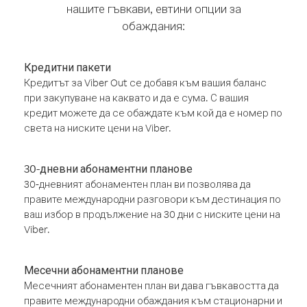
нашите гъвкави, евтини опции за
обаждания:
Кредитни пакети
Кредитът за Viber Out се добавя към вашия баланс
при закупуване на каквато и да е сума. С вашия
кредит можете да се обаждате към кой да е номер по
света на ниските цени на Viber.
30-дневни абонаментни планове
30-дневният абонаментен план ви позволява да
правите международни разговори към дестинация по
ваш избор в продължение на 30 дни с ниските цени на
Viber.
Месечни абонаментни планове
Месечният абонаментен план ви дава гъвкавостта да
правите международни обаждания към стационарни и