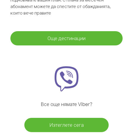
абонамент можете да спестите от обажданията,
които вече правите
Още дестинации
Все още нямате Viber?
Изтеглете сега