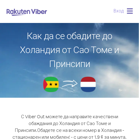
Вход
Togg
navig
Как да се обадите до
Холандия от Сао Томе и
Принсипи
С Viber Out можете да направите качествени
обаждания до Холандия от Сао Томе и
Принсипи.
Обадете се на всеки номер в Холандия -
стационарен или мобилен! - с цени от 1.9 ¢ за минута.