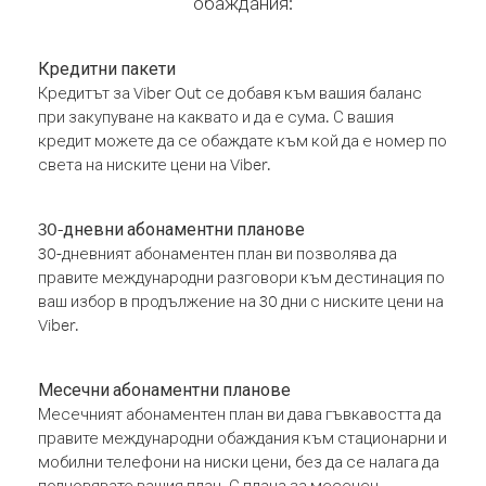
обаждания:
Кредитни пакети
Кредитът за Viber Out се добавя към вашия баланс
при закупуване на каквато и да е сума. С вашия
кредит можете да се обаждате към кой да е номер по
света на ниските цени на Viber.
30-дневни абонаментни планове
30-дневният абонаментен план ви позволява да
правите международни разговори към дестинация по
ваш избор в продължение на 30 дни с ниските цени на
Viber.
Месечни абонаментни планове
Месечният абонаментен план ви дава гъвкавостта да
правите международни обаждания към стационарни и
мобилни телефони на ниски цени, без да се налага да
подновявате вашия план. С плана за месечен