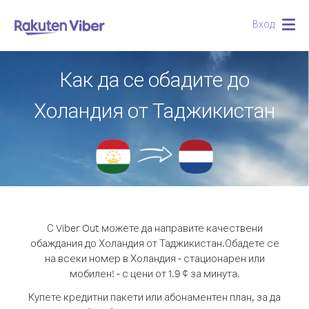
Вход
Togg
navig
Как да се обадите до
Холандия от Таджикистан
С Viber Out можете да направите качествени
обаждания до Холандия от Таджикистан.
Обадете се
на всеки номер в Холандия - стационарен или
мобилен! - с цени от 1.9 ¢ за минута.
Купете кредитни пакети или абонаментен план, за да