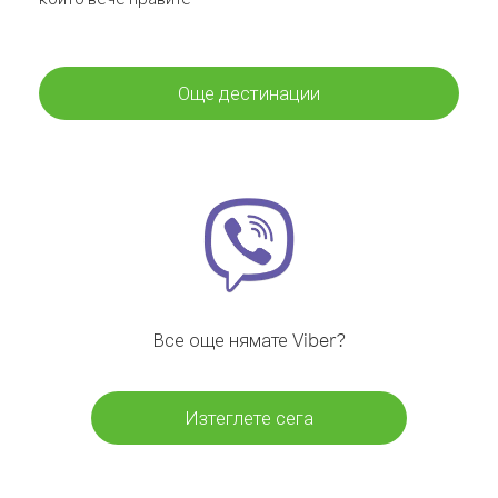
Още дестинации
Все още нямате Viber?
Изтеглете сега