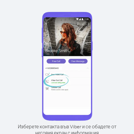
Изберете контакта във Viber и се обадете от
неговия екран с информация