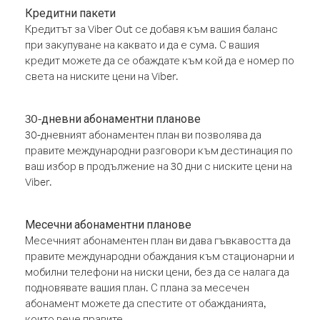
Кредитни пакети
Кредитът за Viber Out се добавя към вашия баланс
при закупуване на каквато и да е сума. С вашия
кредит можете да се обаждате към кой да е номер по
света на ниските цени на Viber.
30-дневни абонаментни планове
30-дневният абонаментен план ви позволява да
правите международни разговори към дестинация по
ваш избор в продължение на 30 дни с ниските цени на
Viber.
Месечни абонаментни планове
Месечният абонаментен план ви дава гъвкавостта да
правите международни обаждания към стационарни и
мобилни телефони на ниски цени, без да се налага да
подновявате вашия план. С плана за месечен
абонамент можете да спестите от обажданията,
които вече правите