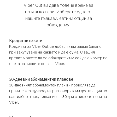
Viber Out ви дава повече време за
по-малко пари. Изберете една от
нашите гъвкави, евтини опции за
обаждания:
Кредитни пакети
Кредитът за Viber Out се добавя към вашия баланс
при закупуване на каквато и да е сума. С вашия
кредит можете да се обаждате към кой да е номер по
света на ниските цени на Viber.
30-дневни абонаментни планове
30-дневният абонаментен план ви позволява да
правите международни разговори към дестинация по
ваш избор в продължение на 30 дни с ниските цени на
Viber.