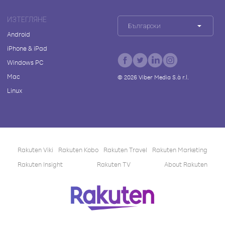
ИЗТЕГЛЯНЕ
Български
Android
iPhone & iPad
Windows PC
Mac
©
2026
Viber Media S.à r.l.
Linux
Rakuten Viki
Rakuten Kobo
Rakuten Travel
Rakuten Marketing
Rakuten Insight
Rakuten TV
About Rakuten