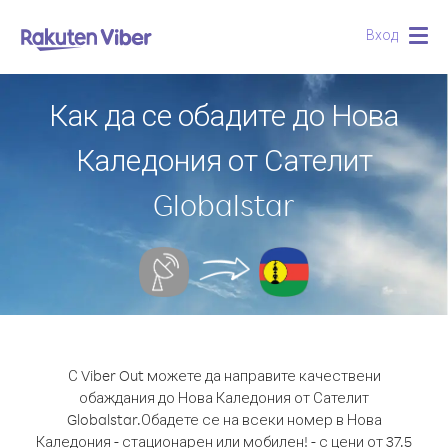
Вход
Togg
navig
Как да се обадите до Нова
Каледония от Сателит
Globalstar
С Viber Out можете да направите качествени
обаждания до Нова Каледония от Сателит
Globalstar.
Обадете се на всеки номер в Нова
Каледония - стационарен или мобилен! - с цени от 37.5