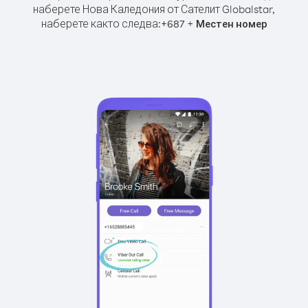
наберете Нова Каледония от Сателит Globalstar,
наберете както следва:
+
+
687
Местен номер