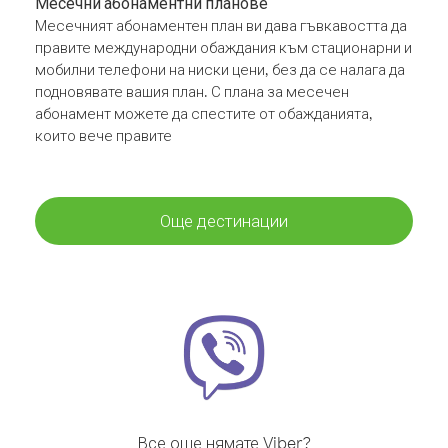
Месечни абонаментни планове
Месечният абонаментен план ви дава гъвкавостта да
правите международни обаждания към стационарни и
мобилни телефони на ниски цени, без да се налага да
подновявате вашия план. С плана за месечен
абонамент можете да спестите от обажданията,
които вече правите
Още дестинации
Все още нямате Viber?