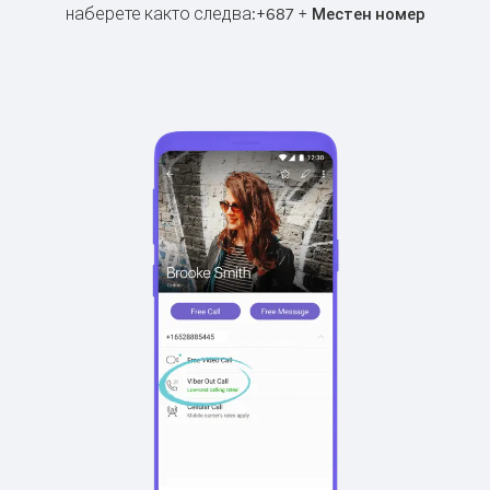
наберете както следва:
+
+
687
Местен номер