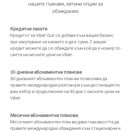
нашите гъвкави, евтини опции за
обаждания:
Кредитни пакети
Кредитът за Viber Out се добавя към вашия баланс
при закупуване на каквато и да е сума. С вашия
кредит можете да се обаждате към кой да е номер по
света на ниските цени на Viber.
30-дневни абонаментни планове
30-дневният абонаментен план ви позволява да
правите международни разговори към дестинация по
ваш избор в продължение на 30 дни с ниските цени на
Viber.
Месечни абонаментни планове
Месечният абонаментен план ви дава гъвкавостта да
правите международни обаждания към стационарни и