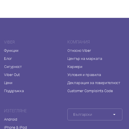
VIBER
КОМПАНИЯ
Функции
Относно Viber
Блог
Център на марката
Сигурност
Кариери
Viber Out
Условия и правила
Цени
Декларация за поверителност
Поддръжка
Customer Complaints Code
ИЗТЕГЛЯНЕ
Български
Android
iPhone & iPad