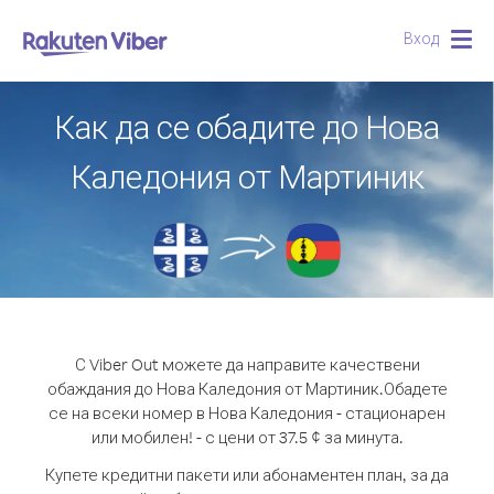
Вход
Togg
navig
Как да се обадите до Нова
Каледония от Мартиник
С Viber Out можете да направите качествени
обаждания до Нова Каледония от Мартиник.
Обадете
се на всеки номер в Нова Каледония - стационарен
или мобилен! - с цени от 37.5 ¢ за минута.
Купете кредитни пакети или абонаментен план, за да