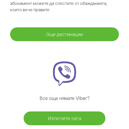
абонамент можете да спестите от обажданията,
които вече правите
Още дестинации
Все още нямате Viber?
Изтеглете сега