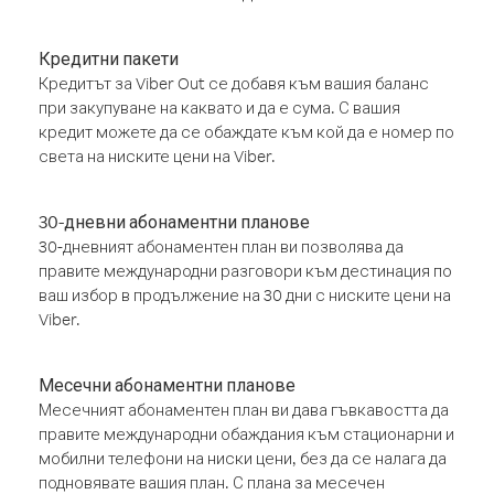
Кредитни пакети
Кредитът за Viber Out се добавя към вашия баланс
при закупуване на каквато и да е сума. С вашия
кредит можете да се обаждате към кой да е номер по
света на ниските цени на Viber.
30-дневни абонаментни планове
30-дневният абонаментен план ви позволява да
правите международни разговори към дестинация по
ваш избор в продължение на 30 дни с ниските цени на
Viber.
Месечни абонаментни планове
Месечният абонаментен план ви дава гъвкавостта да
правите международни обаждания към стационарни и
мобилни телефони на ниски цени, без да се налага да
подновявате вашия план. С плана за месечен