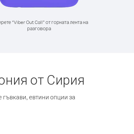
рете “Viber Out Call” от горната лента на
разговора
ония от Сирия
е гъвкави, евтини опции за