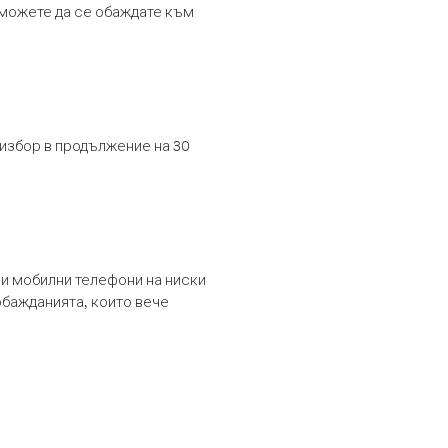
т можете да се обаждате към
 избор в продължение на 30
и мобилни телефони на ниски
обажданията, които вече