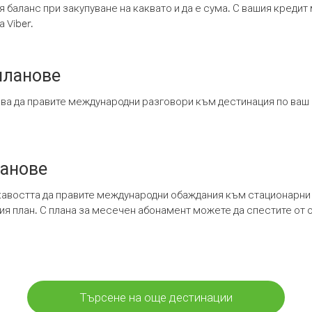
я баланс при закупуване на каквато и да е сума. С вашия креди
 Viber.
планове
ява да правите международни разговори към дестинация по ваш
ланове
кавостта да правите международни обаждания към стационарни 
шия план. С плана за месечен абонамент можете да спестите от 
Търсене на още дестинации