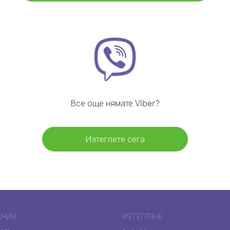
Все още нямате Viber?
Изтеглете сега
АНИЯ
ИЗТЕГЛЯНЕ