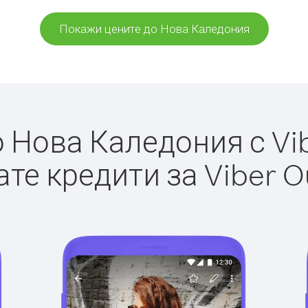
Покажи цените до Нова Каледония
Нова Каледония с Vib
те кредити за Viber O