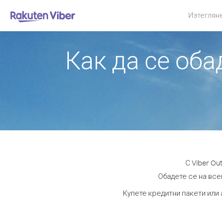
Изтеглян
Как да се об
С Viber O
Обадете се на всек
Купете кредитни пакети или 