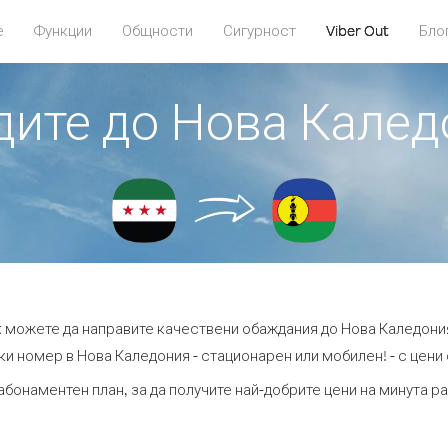
е
Функции
Общности
Сигурност
Viber Out
Бло
адите до Нова Калед
ut можете да направите качествени обаждания до Нова Каледония
и номер в Нова Каледония - стационарен или мобилен! - с цени о
абонаментен план, за да получите най-добрите цени на минута 