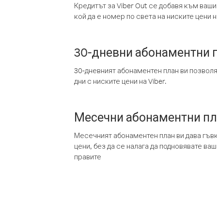
Кредитът за Viber Out се добавя към ваши
кой да е номер по света на ниските цени на
30-дневни абонаментни 
30-дневният абонаментен план ви позвол
дни с ниските цени на Viber.
Месечни абонаментни п
Месечният абонаментен план ви дава гъв
цени, без да се налага да подновявате ва
правите