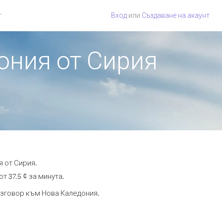
г
Вход
или
Създаване на акаунт
ония от Сирия
 от Сирия.
т 37.5 ¢ за минута.
разговор към Нова Каледония.