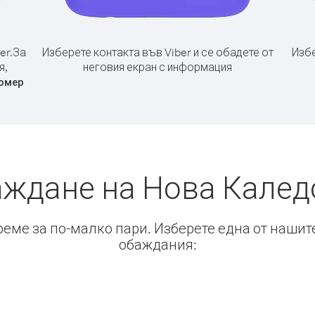
er.
За
Изберете контакта във Viber и се обадете от
Избе
я,
неговия екран с информация
омер
аждане на Нова Калед
време за по-малко пари. Изберете една от нашит
обаждания: