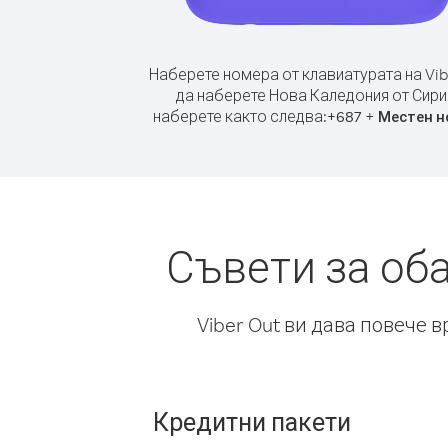
Наберете номера от клавиатурата на Vib
да наберете Нова Каледония от Сири
наберете както следва:
+
+
687
Местен н
Съвети за об
Viber Out ви дава повече 
Кредитни пакети