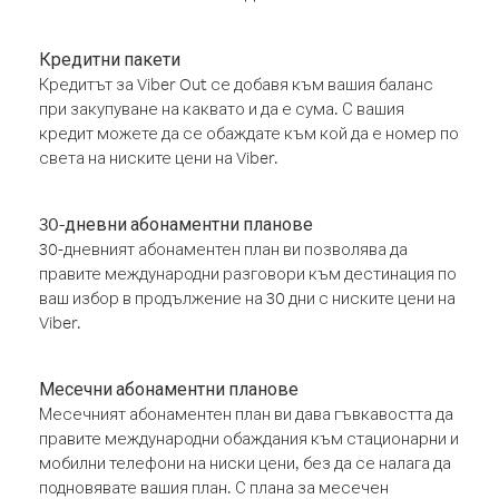
Кредитни пакети
Кредитът за Viber Out се добавя към вашия баланс
при закупуване на каквато и да е сума. С вашия
кредит можете да се обаждате към кой да е номер по
света на ниските цени на Viber.
30-дневни абонаментни планове
30-дневният абонаментен план ви позволява да
правите международни разговори към дестинация по
ваш избор в продължение на 30 дни с ниските цени на
Viber.
Месечни абонаментни планове
Месечният абонаментен план ви дава гъвкавостта да
правите международни обаждания към стационарни и
мобилни телефони на ниски цени, без да се налага да
подновявате вашия план. С плана за месечен