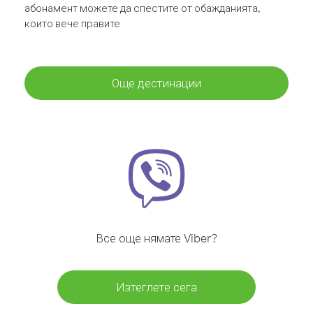
абонамент можете да спестите от обажданията,
които вече правите
Още дестинации
Все още нямате Viber?
Изтеглете сега