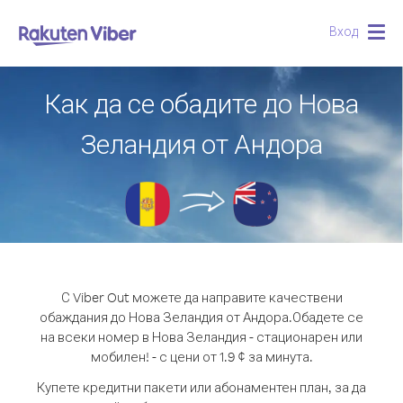
Вход
Togg
navig
Как да се обадите до Нова
Зеландия от Андора
С Viber Out можете да направите качествени
обаждания до Нова Зеландия от Андора.
Обадете се
на всеки номер в Нова Зеландия - стационарен или
мобилен! - с цени от 1.9 ¢ за минута.
Купете кредитни пакети или абонаментен план, за да