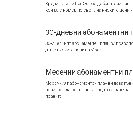
Кредитът за Viber Out се добавя към ваши
кой да е номер по света на ниските цени на
30-дневни абонаментни 
30-дневният абонаментен план ви позвол
дни с ниските цени на Viber.
Месечни абонаментни п
Месечният абонаментен план ви дава гъв
цени, без да се налага да подновявате ва
правите