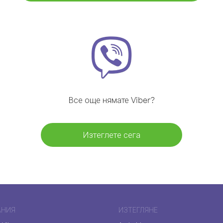
Все още нямате Viber?
Изтеглете сега
АНИЯ
ИЗТЕГЛЯНЕ