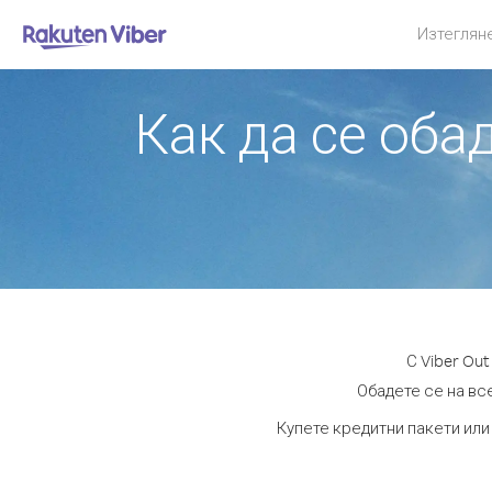
Изтеглян
Как да се оба
С Viber Ou
Обадете се на все
Купете кредитни пакети или