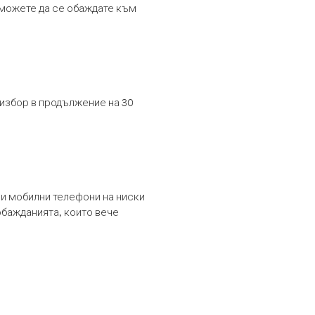
т можете да се обаждате към
 избор в продължение на 30
и мобилни телефони на ниски
обажданията, които вече