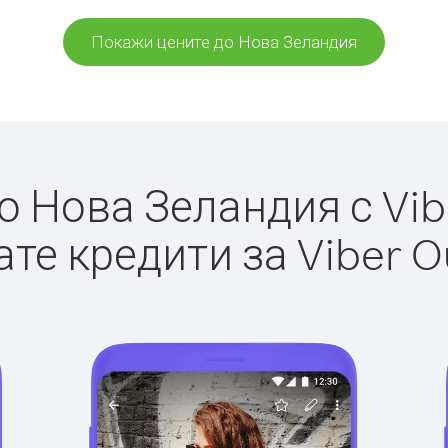
Покажи цените до Нова Зеландия
 Нова Зеландия с Vibe
те кредити за Viber O