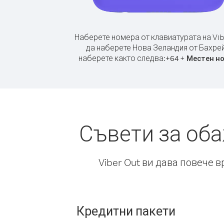
Наберете номера от клавиатурата на Vib
да наберете Нова Зеландия от Бахрей
наберете както следва:
+
+
64
Местен н
Съвети за об
Viber Out ви дава повече 
Кредитни пакети