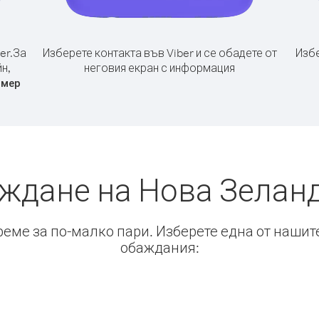
er.
За
Изберете контакта във Viber и се обадете от
Избе
н,
неговия екран с информация
омер
аждане на Нова Зеланд
време за по-малко пари. Изберете една от нашит
обаждания: