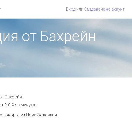
г
Вход
или
Създаване на акаунт
дия от Бахрейн
от Бахрейн.
т 2.0 ¢ за минута.
разговор към Нова Зеландия.