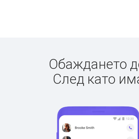
Обаждането до
След като има