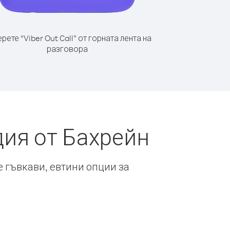
рете “Viber Out Call” от горната лента на
разговора
ия от Бахрейн
е гъвкави, евтини опции за