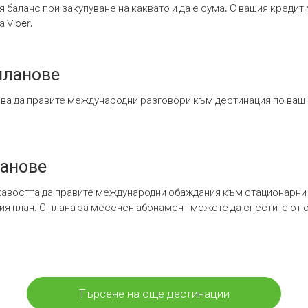
я баланс при закупуване на каквато и да е сума. С вашия креди
 Viber.
планове
ява да правите международни разговори към дестинация по ваш
ланове
кавостта да правите международни обаждания към стационарни 
шия план. С плана за месечен абонамент можете да спестите от 
Търсене на още дестинации