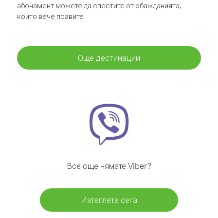
абонамент можете да спестите от обажданията,
които вече правите
Още дестинации
Все още нямате Viber?
Изтеглете сега