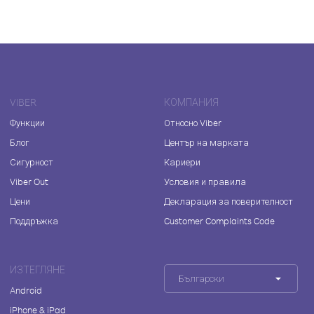
VIBER
КОМПАНИЯ
Функции
Относно Viber
Блог
Център на марката
Сигурност
Кариери
Viber Out
Условия и правила
Цени
Декларация за поверителност
Поддръжка
Customer Complaints Code
ИЗТЕГЛЯНЕ
Български
Android
iPhone & iPad