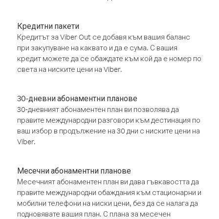
Кредитни пакети
Кредитът за Viber Out се добавя към вашия баланс
при закупуване на каквато и да е сума. С вашия
кредит можете да се обаждате към кой да е номер по
света на ниските цени на Viber.
30-дневни абонаментни планове
30-дневният абонаментен план ви позволява да
правите международни разговори към дестинация по
ваш избор в продължение на 30 дни с ниските цени на
Viber.
Месечни абонаментни планове
Месечният абонаментен план ви дава гъвкавостта да
правите международни обаждания към стационарни и
мобилни телефони на ниски цени, без да се налага да
подновявате вашия план. С плана за месечен