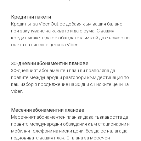
Кредитни пакети
Кредитът за Viber Out се добавя към вашия баланс
при закупуване на каквато и да е сума. С вашия
кредит можете да се обаждате към кой да е номер по
света на ниските цени на Viber.
30-дневни абонаментни планове
30-дневният абонаментен план ви позволява да
правите международни разговори към дестинация по
ваш избор в продължение на 30 дни с ниските цени на
Viber.
Месечни абонаментни планове
Месечният абонаментен план ви дава гъвкавостта да
правите международни обаждания към стационарни и
мобилни телефони на ниски цени, без да се налага да
подновявате вашия план. С плана за месечен