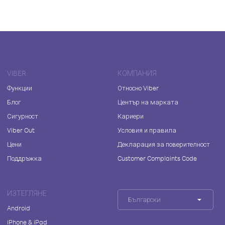
VIBER
КОМПАНИЯ
Функции
Относно Viber
Блог
Център на марката
Сигурност
Кариери
Viber Out
Условия и правила
Цени
Декларация за поверителност
Поддръжка
Customer Complaints Code
ИЗТЕГЛЯНЕ
Български
Android
iPhone & iPad