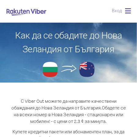
Вход
Togg
navig
Как да се обадите до Нова
Зеландия от България
С Viber Out можете да направите качествени
обаждания до Нова Зеландия от България.
Обадете се
на всеки номер в Нова Зеландия - стационарен или
мобилен! - с цени от 2.3 ¢ за минута.
Купете кредитни пакети или абонаментен план, за да