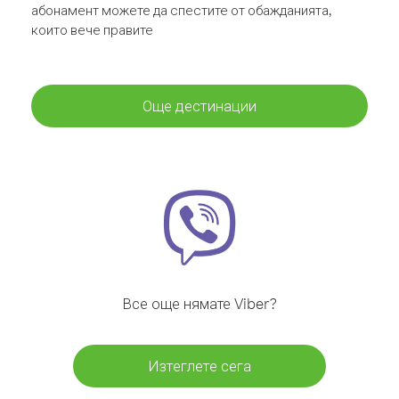
абонамент можете да спестите от обажданията,
които вече правите
Още дестинации
Все още нямате Viber?
Изтеглете сега