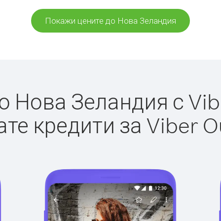
Покажи цените до Нова Зеландия
 Нова Зеландия с Vibe
те кредити за Viber O