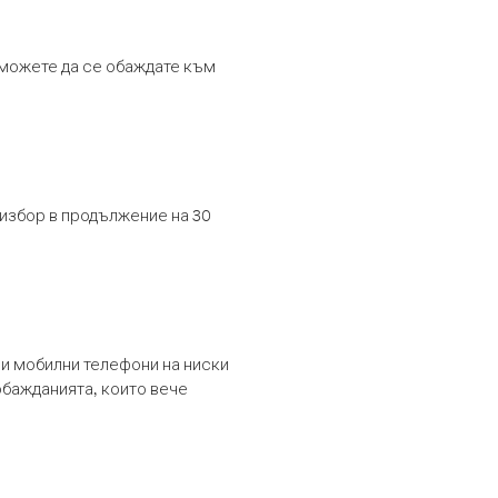
т можете да се обаждате към
 избор в продължение на 30
и мобилни телефони на ниски
обажданията, които вече