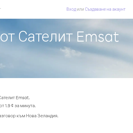
г
Вход
или
Създаване на акаунт
 от Сателит Emsat
Сателит Emsat.
т 1.9 ¢ за минута.
разговор към Нова Зеландия.