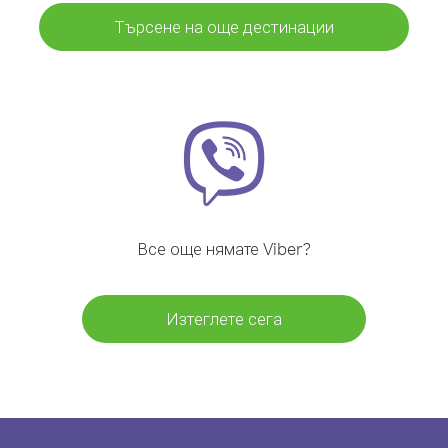
Търсене на още дестинации
Все още нямате Viber?
Изтеглете сега