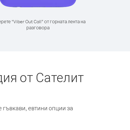
рете “Viber Out Call” от горната лента на
разговора
ия от Сателит
е гъвкави, евтини опции за