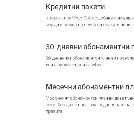
Кредитни пакети
Кредитът за Viber Out се добавя към ваши
кой да е номер по света на ниските цени на
30-дневни абонаментни 
30-дневният абонаментен план ви позвол
дни с ниските цени на Viber.
Месечни абонаментни п
Месечният абонаментен план ви дава гъв
цени, без да се налага да подновявате ва
правите