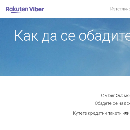
Изтеглян
Как да се обадит
С Viber Out м
Обадете се на все
Купете кредитни пакети или