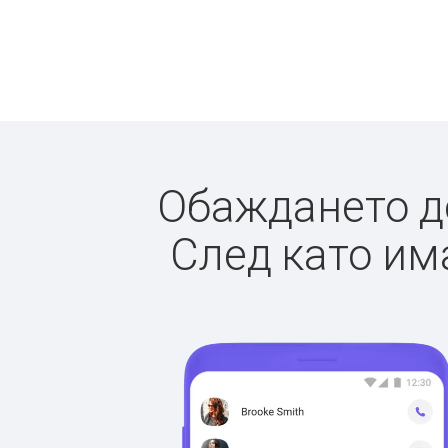
Обаждането до
След като има