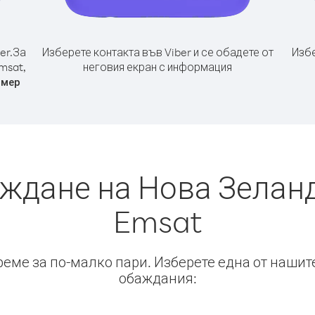
er.
За
Изберете контакта във Viber и се обадете от
Избе
msat,
неговия екран с информация
омер
аждане на Нова Зеланд
Emsat
време за по-малко пари. Изберете една от нашит
обаждания: