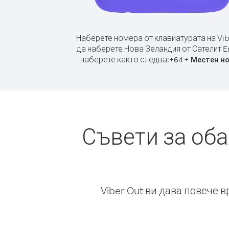
Наберете номера от клавиатурата на Vib
да наберете Нова Зеландия от Сателит E
наберете както следва:
+
+
64
Местен н
Съвети за об
Viber Out ви дава повече 