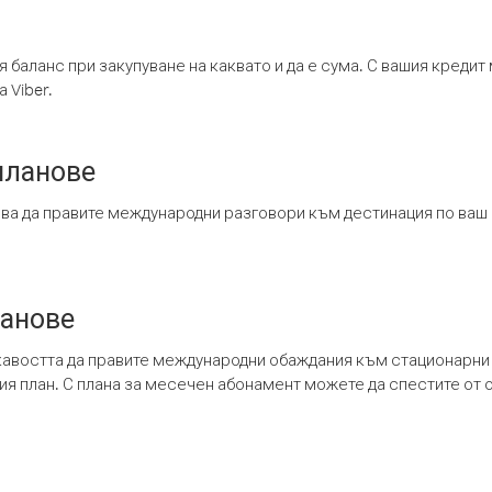
я баланс при закупуване на каквато и да е сума. С вашия креди
 Viber.
планове
ява да правите международни разговори към дестинация по ваш
ланове
кавостта да правите международни обаждания към стационарни 
шия план. С плана за месечен абонамент можете да спестите от 