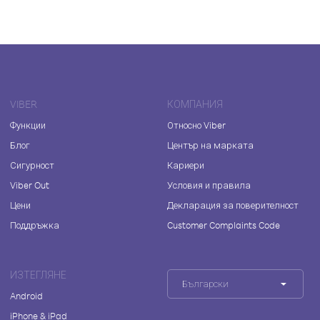
VIBER
КОМПАНИЯ
Функции
Относно Viber
Блог
Център на марката
Сигурност
Кариери
Viber Out
Условия и правила
Цени
Декларация за поверителност
Поддръжка
Customer Complaints Code
ИЗТЕГЛЯНЕ
Български
Android
iPhone & iPad