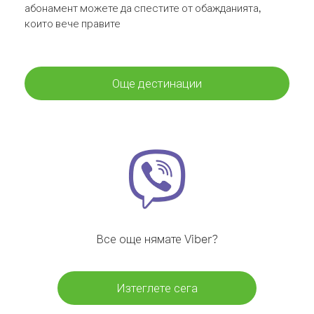
абонамент можете да спестите от обажданията,
които вече правите
Още дестинации
Все още нямате Viber?
Изтеглете сега