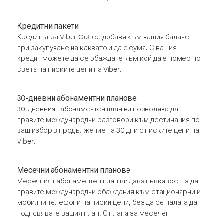
Кредитни пакети
Кредитът за Viber Out се добавя към вашия баланс
при закупуване на каквато и да е сума. С вашия
кредит можете да се обаждате към кой да е номер по
света на ниските цени на Viber.
30-дневни абонаментни планове
30-дневният абонаментен план ви позволява да
правите международни разговори към дестинация по
ваш избор в продължение на 30 дни с ниските цени на
Viber.
Месечни абонаментни планове
Месечният абонаментен план ви дава гъвкавостта да
правите международни обаждания към стационарни и
мобилни телефони на ниски цени, без да се налага да
подновявате вашия план. С плана за месечен