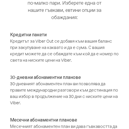
по-малко пари. Изберете една от
нашите гъвкави, евтини опции за
обаждания:
Кредитни пакети
Кредитът за Viber Out се добавя към вашия баланс
при закупуване на каквато и да е сума. С вашия
кредит можете да се обаждате към кой да е номер по
света на ниските цени на Viber.
30-дневни абонаментни планове
30-дневният абонаментен план ви позволява да
правите международни разговори към дестинация по
ваш избор в продължение на 30 дни с ниските цени на
Viber.
Месечни абонаментни планове
Месечният абонаментен план ви дава гъвкавостта да