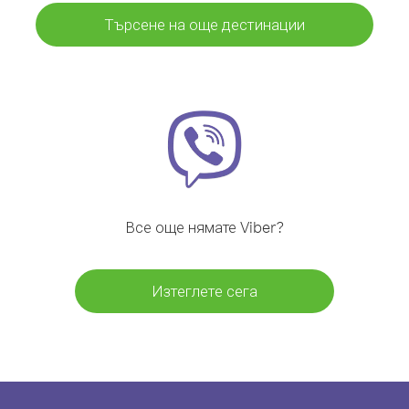
Търсене на още дестинации
Все още нямате Viber?
Изтеглете сега