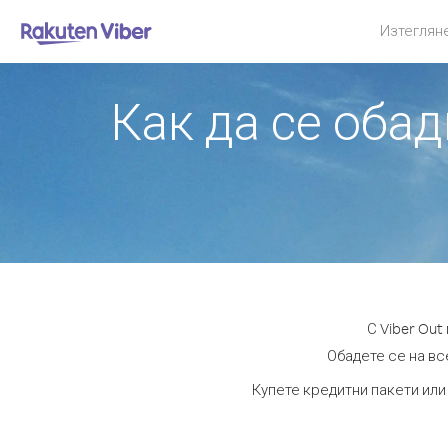
Изтеглян
Как да се оба
С Viber Ou
Обадете се на все
Купете кредитни пакети или