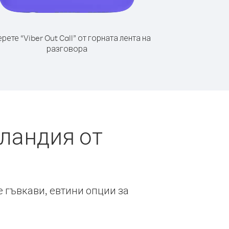
рете “Viber Out Call” от горната лента на
разговора
ландия от
е гъвкави, евтини опции за