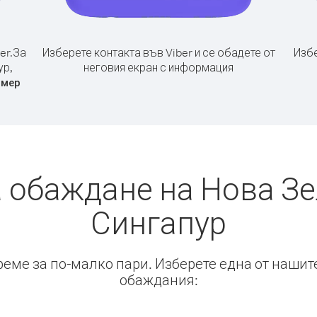
er.
За
Изберете контакта във Viber и се обадете от
Избе
ур,
неговия екран с информация
омер
а обаждане на Нова Зе
Сингапур
време за по-малко пари. Изберете една от нашит
обаждания: