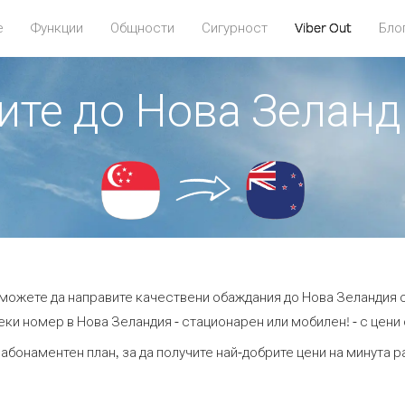
е
Функции
Общности
Сигурност
Viber Out
Бло
дите до Нова Зеланд
t можете да направите качествени обаждания до Нова Зеландия о
ки номер в Нова Зеландия - стационарен или мобилен! - с цени о
 абонаментен план, за да получите най-добрите цени на минута 