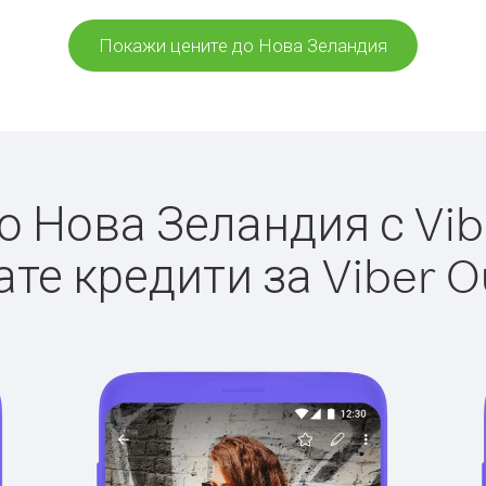
Покажи цените до Нова Зеландия
 Нова Зеландия с Vibe
те кредити за Viber O