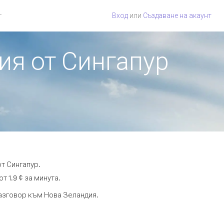
г
Вход
или
Създаване на акаунт
ия от Сингапур
т Сингапур.
т 1.9 ¢ за минута.
разговор към Нова Зеландия.