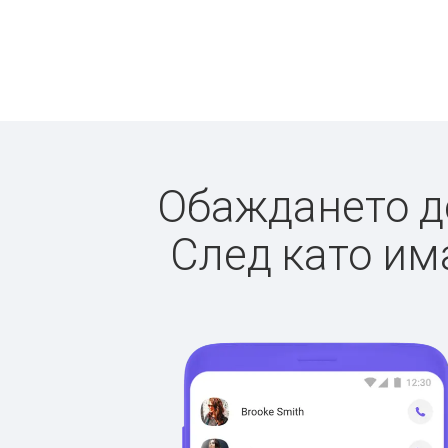
Обаждането до
След като има