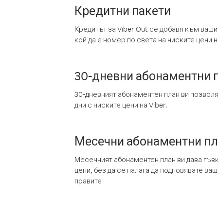
Кредитни пакети
Кредитът за Viber Out се добавя към ваши
кой да е номер по света на ниските цени на
30-дневни абонаментни 
30-дневният абонаментен план ви позвол
дни с ниските цени на Viber.
Месечни абонаментни п
Месечният абонаментен план ви дава гъв
цени, без да се налага да подновявате ва
правите