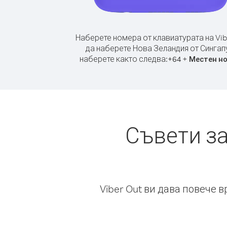
Наберете номера от клавиатурата на Vib
да наберете Нова Зеландия от Сингап
наберете както следва:
+
+
64
Местен н
Съвети з
Viber Out ви дава повече 