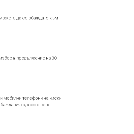
т можете да се обаждате към
 избор в продължение на 30
и мобилни телефони на ниски
обажданията, които вече