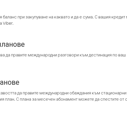
я баланс при закупуване на каквато и да е сума. С вашия креди
 Viber.
планове
ява да правите международни разговори към дестинация по ваш
ланове
кавостта да правите международни обаждания към стационарни 
шия план. С плана за месечен абонамент можете да спестите от 