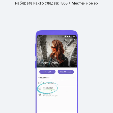
наберете както следва:
+
+
505
Местен номер