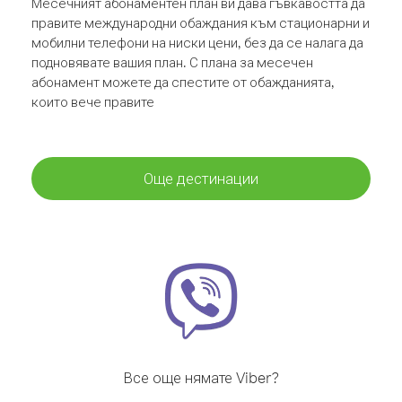
Месечният абонаментен план ви дава гъвкавостта да
правите международни обаждания към стационарни и
мобилни телефони на ниски цени, без да се налага да
подновявате вашия план. С плана за месечен
абонамент можете да спестите от обажданията,
които вече правите
Още дестинации
Все още нямате Viber?