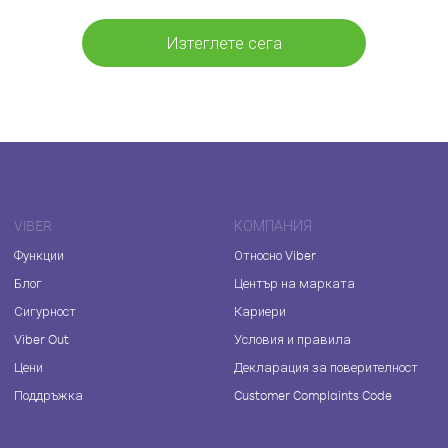
Изтеглете сега
VIBER
КОМПАНИЯ
Функции
Относно Viber
Блог
Център на марката
Сигурност
Кариери
Viber Out
Условия и правила
Цени
Декларация за поверителност
Поддръжка
Customer Complaints Code