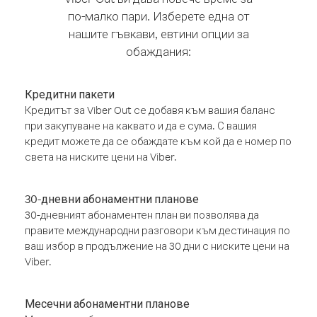
по-малко пари. Изберете една от
нашите гъвкави, евтини опции за
обаждания:
Кредитни пакети
Кредитът за Viber Out се добавя към вашия баланс
при закупуване на каквато и да е сума. С вашия
кредит можете да се обаждате към кой да е номер по
света на ниските цени на Viber.
30-дневни абонаментни планове
30-дневният абонаментен план ви позволява да
правите международни разговори към дестинация по
ваш избор в продължение на 30 дни с ниските цени на
Viber.
Месечни абонаментни планове