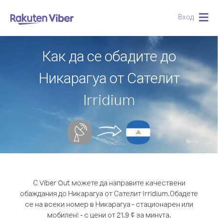
Вход
Togg
navig
Как да се обадите до
Никарагуа от Сателит
Irridium
С Viber Out можете да направите качествени
обаждания до Никарагуа от Сателит Irridium.
Обадете
се на всеки номер в Никарагуа - стационарен или
мобилен! - с цени от 21.9 ¢ за минута.