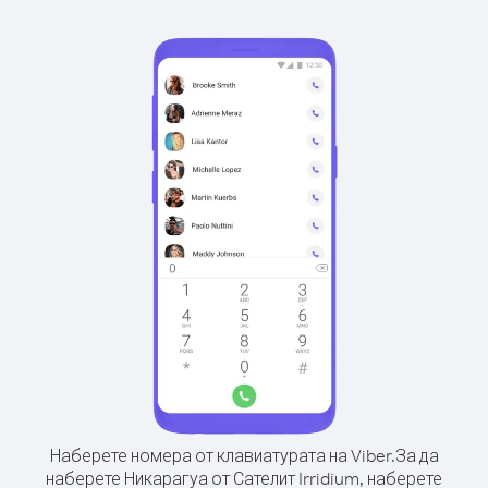
Наберете номера от клавиатурата на Viber.
За да
наберете Никарагуа от Сателит Irridium, наберете