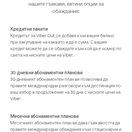
нашите гъвкави, евтини опции за
обаждания:
Кредитни пакети
Кредитът за Viber Out се добавя към вашия баланс
при закупуване на каквато и да е сума. С вашия
кредит можете да се обаждате към кой да е номер по
света на ниските цени на Viber.
30-дневни абонаментни планове
30-дневният абонаментен план ви позволява да
правите международни разговори към дестинация по
ваш избор в продължение на 30 дни с ниските цени на
Viber.
Месечни абонаментни планове
Месечният абонаментен план ви дава гъвкавостта да
правите международни обаждания към стационарни и