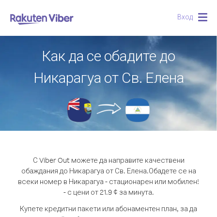
Вход
Togg
navig
Как да се обадите до
Никарагуа от Св. Елена
С Viber Out можете да направите качествени
обаждания до Никарагуа от Св. Елена.
Обадете се на
всеки номер в Никарагуа - стационарен или мобилен!
- с цени от 21.9 ¢ за минута.
Купете кредитни пакети или абонаментен план, за да