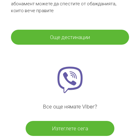
абонамент можете да спестите от обажданията,
които вече правите
Още дестинации
Все още нямате Viber?
Изтеглете сега