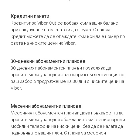
Кредитни пакети
Кредитът за Viber Out се добавя към вашия баланс
при закупуване на каквато и да е сума. С вашия
кредит можете да се обаждате към кой да е номер по
света на ниските цени на Viber.
30-дневни абонаментни планове
30-дневният абонаментен план ви позволява да
правите международни разговори към дестинация по
ваш избор в продължение на 30 дни с ниските цени на
Viber.
Месечни абонаментни планове
Месечният абонаментен план ви дава гъвкавостта да
правите международни обаждания към стационарни и
мобилни телефони на ниски цени, без да се налага да
подновявате вашия план. С плана за месечен