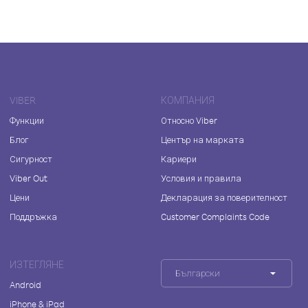
VIBER
КОМПАНИЯ
Функции
Относно Viber
Блог
Център на марката
Сигурност
Кариери
Viber Out
Условия и правила
Цени
Декларация за поверителност
Поддръжка
Customer Complaints Code
ИЗТЕГЛЯНЕ
Български
Android
iPhone & iPad