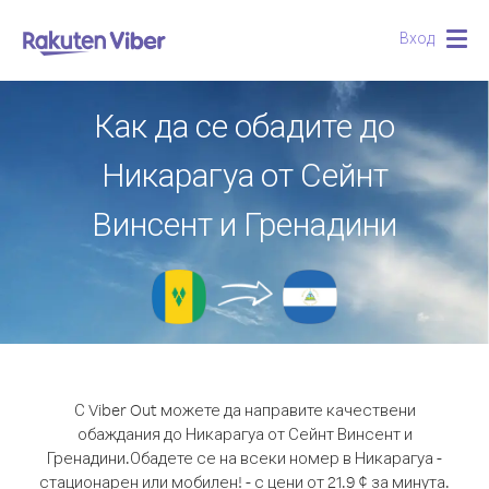
Вход
Togg
navig
Как да се обадите до
Никарагуа от Сейнт
Винсент и Гренадини
С Viber Out можете да направите качествени
обаждания до Никарагуа от Сейнт Винсент и
Гренадини.
Обадете се на всеки номер в Никарагуа -
стационарен или мобилен! - с цени от 21.9 ¢ за минута.