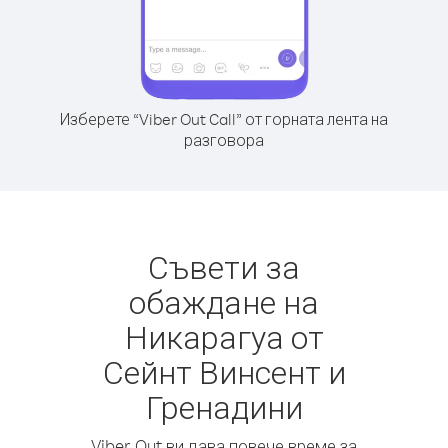
Изберете “Viber Out Call” от горната лента на
разговора
Съвети за
обаждане на
Никарагуа от
Сейнт Винсент и
Гренадини
Viber Out ви дава повече време за