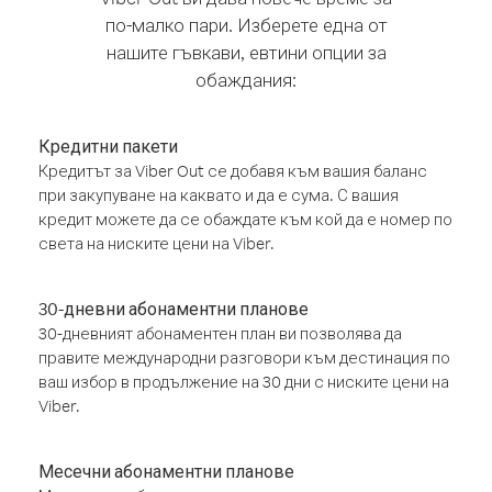
по-малко пари. Изберете една от
нашите гъвкави, евтини опции за
обаждания:
Кредитни пакети
Кредитът за Viber Out се добавя към вашия баланс
при закупуване на каквато и да е сума. С вашия
кредит можете да се обаждате към кой да е номер по
света на ниските цени на Viber.
30-дневни абонаментни планове
30-дневният абонаментен план ви позволява да
правите международни разговори към дестинация по
ваш избор в продължение на 30 дни с ниските цени на
Viber.
Месечни абонаментни планове