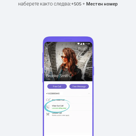
наберете както следва:
+
+
505
Местен номер