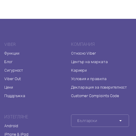
VIBER
КОМПАНИЯ
Функции
Относно Viber
Блог
Център на марката
Сигурност
Кариери
Viber Out
Условия и правила
Цени
Декларация за поверителност
Поддръжка
Customer Complaints Code
ИЗТЕГЛЯНЕ
Български
Android
iPhone & iPad