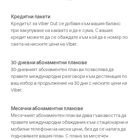
Кредитни пакети
Кредитът за Viber Out се добавя към вашия баланс
при закупуване на каквато и да е сума. С вашия
кредит можете да се обаждате към кой да е номер по
света на ниските цени на Viber.
30-дневни абонаментни планове
30-дневният абонаментен план ви позволява да
правите международни разговори към дестинация по
ваш избор в продължение на 30 дни с ниските цени на
Viber.
Месечни абонаментни планове
Месечният абонаментен план ви дава гъвкавостта да
правите международни обаждания към стационарни и
мобилни телефони на ниски цени, без да се налага да
подновявате вашия план. С плана за месечен