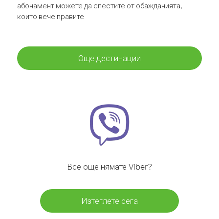
абонамент можете да спестите от обажданията,
които вече правите
Още дестинации
Все още нямате Viber?
Изтеглете сега