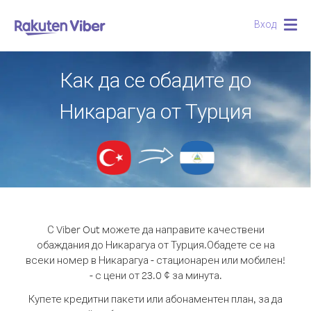
Вход
Togg
navig
Как да се обадите до
Никарагуа от Турция
С Viber Out можете да направите качествени
обаждания до Никарагуа от Турция.
Обадете се на
всеки номер в Никарагуа - стационарен или мобилен!
- с цени от 23.0 ¢ за минута.
Купете кредитни пакети или абонаментен план, за да