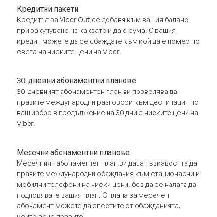
Кредитни пакети
Кредитът за Viber Out се добавя към вашия баланс
при закупуване на каквато и да е сума. С вашия
кредит можете да се обаждате към кой да е номер по
света на ниските цени на Viber.
30-дневни абонаментни планове
30-дневният абонаментен план ви позволява да
правите международни разговори към дестинация по
ваш избор в продължение на 30 дни с ниските цени на
Viber.
Месечни абонаментни планове
Месечният абонаментен план ви дава гъвкавостта да
правите международни обаждания към стационарни и
мобилни телефони на ниски цени, без да се налага да
подновявате вашия план. С плана за месечен
абонамент можете да спестите от обажданията,
които вече правите