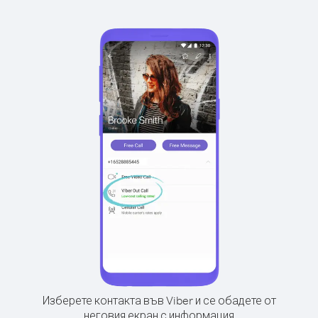
Изберете контакта във Viber и се обадете от
неговия екран с информация