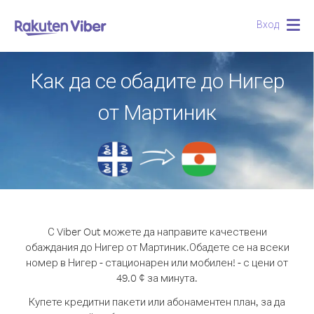
Вход
Togg
navig
Как да се обадите до Нигер
от Мартиник
С Viber Out можете да направите качествени
обаждания до Нигер от Мартиник.
Обадете се на всеки
номер в Нигер - стационарен или мобилен! - с цени от
49.0 ¢ за минута.
Купете кредитни пакети или абонаментен план, за да