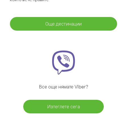
Още дестинации
Все още нямате Viber?
Изтеглете сега