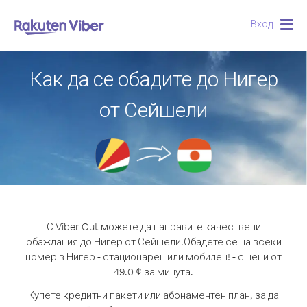
Вход
Togg
navig
Как да се обадите до Нигер
от Сейшели
С Viber Out можете да направите качествени
обаждания до Нигер от Сейшели.
Обадете се на всеки
номер в Нигер - стационарен или мобилен! - с цени от
49.0 ¢ за минута.
Купете кредитни пакети или абонаментен план, за да