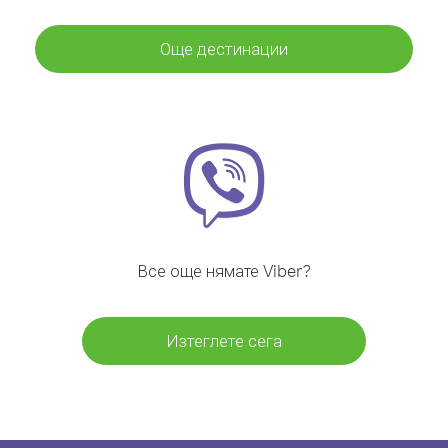
Още дестинации
Все още нямате Viber?
Изтеглете сега