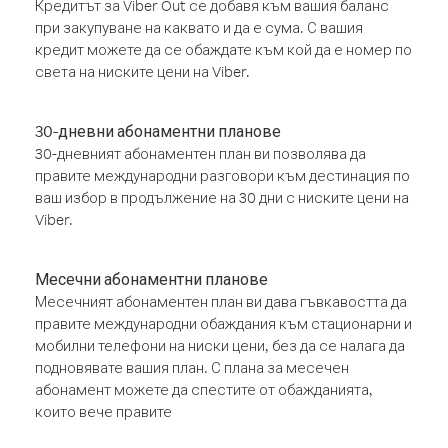
Кредитът за Viber Out се добавя към вашия баланс
при закупуване на каквато и да е сума. С вашия
кредит можете да се обаждате към кой да е номер по
света на ниските цени на Viber.
30-дневни абонаментни планове
30-дневният абонаментен план ви позволява да
правите международни разговори към дестинация по
ваш избор в продължение на 30 дни с ниските цени на
Viber.
Месечни абонаментни планове
Месечният абонаментен план ви дава гъвкавостта да
правите международни обаждания към стационарни и
мобилни телефони на ниски цени, без да се налага да
подновявате вашия план. С плана за месечен
абонамент можете да спестите от обажданията,
които вече правите