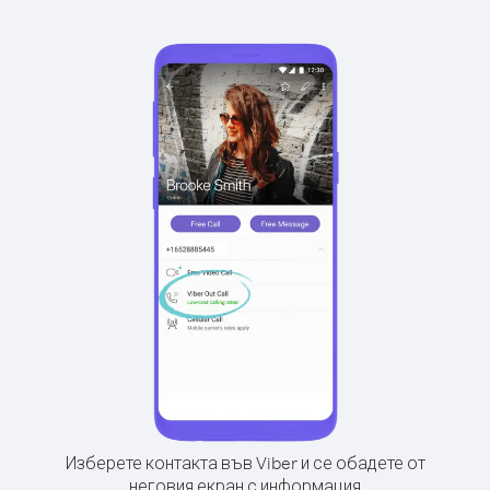
Изберете контакта във Viber и се обадете от
неговия екран с информация