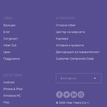
VIBER
КОМПАНИЯ
Функции
Относно Viber
Блог
Център на марката
Сигурност
Кариери
Viber Out
Условия и правила
Цени
Декларация за поверителност
Поддръжка
Customer Complaints Code
ИЗТЕГЛЯНЕ
Български
Android
iPhone & iPad
Windows PC
Mac
©
2026
Viber Media S.à r.l.