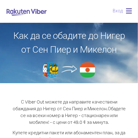
Вход
Togg
navig
Как да се обадите до Нигер
от Сен Пиер и Микелон
С Viber Out можете да направите качествени
обаждания до Нигер от Сен Пиер и Микелон.
Обадете
се на всеки номер в Нигер - стационарен или
мобилен! - с цени от 49.0 ¢ за минута.
Купете кредитни пакети или абонаментен план, за да