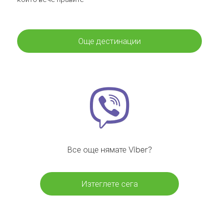
Още дестинации
Все още нямате Viber?
Изтеглете сега