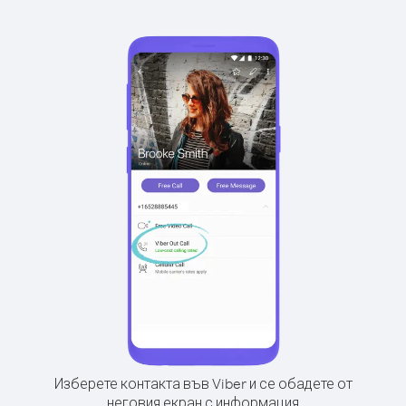
Изберете контакта във Viber и се обадете от
неговия екран с информация