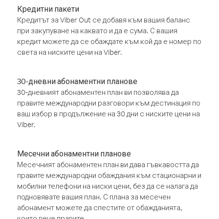
Кредитни пакети
Кредитът за Viber Out се добавя към вашия баланс
при закупуване на каквато и да е сума. С вашия
кредит можете да се обаждате към кой да е номер по
света на ниските цени на Viber.
30-дневни абонаментни планове
30-дневният абонаментен план ви позволява да
правите международни разговори към дестинация по
ваш избор в продължение на 30 дни с ниските цени на
Viber.
Месечни абонаментни планове
Месечният абонаментен план ви дава гъвкавостта да
правите международни обаждания към стационарни и
мобилни телефони на ниски цени, без да се налага да
подновявате вашия план. С плана за месечен
абонамент можете да спестите от обажданията,
които вече правите