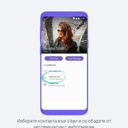
Изберете контакта във Viber и се обадете от
неговия екран с информация