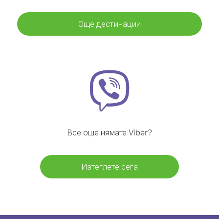
Още дестинации
Все още нямате Viber?
Изтеглете сега