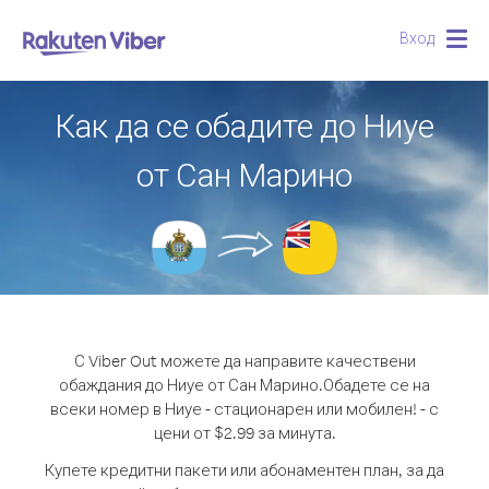
Вход
Togg
navig
Как да се обадите до Ниуе
от Сан Марино
С Viber Out можете да направите качествени
обаждания до Ниуе от Сан Марино.
Обадете се на
всеки номер в Ниуе - стационарен или мобилен! - с
цени от $2.99 за минута.
Купете кредитни пакети или абонаментен план, за да