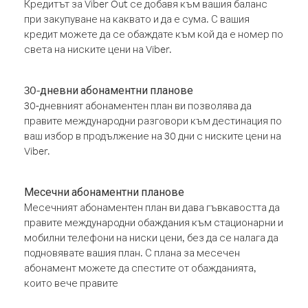
Кредитът за Viber Out се добавя към вашия баланс
при закупуване на каквато и да е сума. С вашия
кредит можете да се обаждате към кой да е номер по
света на ниските цени на Viber.
30-дневни абонаментни планове
30-дневният абонаментен план ви позволява да
правите международни разговори към дестинация по
ваш избор в продължение на 30 дни с ниските цени на
Viber.
Месечни абонаментни планове
Месечният абонаментен план ви дава гъвкавостта да
правите международни обаждания към стационарни и
мобилни телефони на ниски цени, без да се налага да
подновявате вашия план. С плана за месечен
абонамент можете да спестите от обажданията,
които вече правите