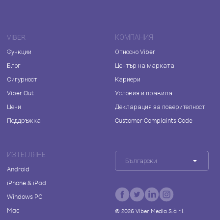
VIBER
КОМПАНИЯ
Функции
Относно Viber
Блог
Център на марката
Сигурност
Кариери
Viber Out
Условия и правила
Цени
Декларация за поверителност
Поддръжка
Customer Complaints Code
ИЗТЕГЛЯНЕ
Български
Android
iPhone & iPad
Windows PC
Mac
©
2026
Viber Media S.à r.l.