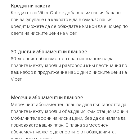
Кредитни пакети
Кредитът за Viber Out се добавя към вашия баланс
при закупуване на каквато и да е сума. С вашия
кредит можете да се обаждате към кой да е номер по
света на ниските цени на Viber.
30-дневни абонаментни планове
30-дневният абонаментен план ви позволява да
правите международни разговори към дестинация по
ваш избор в продължение на 30 дни с ниските цени на
Viber.
Месечни абонаментни планове
Месечният абонаментен план ви дава гъвкавостта да
правите международни обаждания към стационарни и
мобилни телефони на ниски цени, без да се налага да
подновявате вашия план. С плана за месечен
абонамент можете да спестите от обажданията,
които вече правите