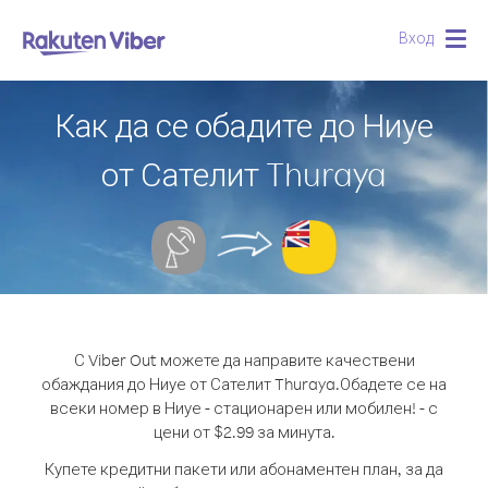
Вход
Togg
navig
Как да се обадите до Ниуе
от Сателит Thuraya
С Viber Out можете да направите качествени
обаждания до Ниуе от Сателит Thuraya.
Обадете се на
всеки номер в Ниуе - стационарен или мобилен! - с
цени от $2.99 за минута.
Купете кредитни пакети или абонаментен план, за да