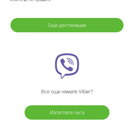
Още дестинации
Все още нямате Viber?
Изтеглете сега