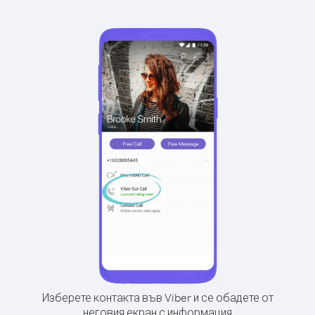
Изберете контакта във Viber и се обадете от
неговия екран с информация