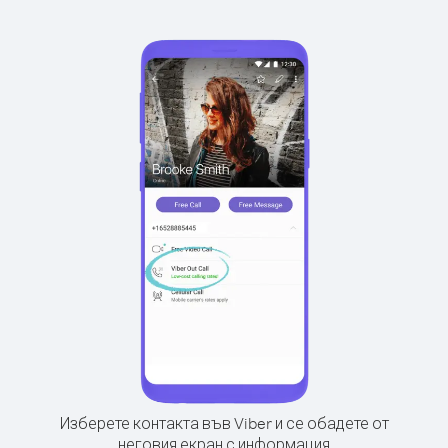
Изберете контакта във Viber и се обадете от
неговия екран с информация