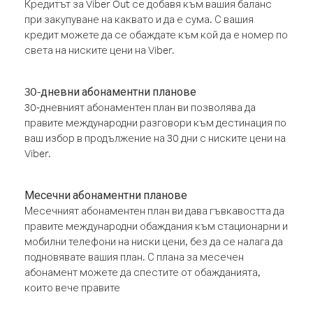
Кредитът за Viber Out се добавя към вашия баланс
при закупуване на каквато и да е сума. С вашия
кредит можете да се обаждате към кой да е номер по
света на ниските цени на Viber.
30-дневни абонаментни планове
30-дневният абонаментен план ви позволява да
правите международни разговори към дестинация по
ваш избор в продължение на 30 дни с ниските цени на
Viber.
Месечни абонаментни планове
Месечният абонаментен план ви дава гъвкавостта да
правите международни обаждания към стационарни и
мобилни телефони на ниски цени, без да се налага да
подновявате вашия план. С плана за месечен
абонамент можете да спестите от обажданията,
които вече правите