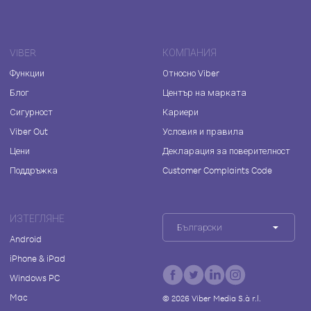
VIBER
КОМПАНИЯ
Функции
Относно Viber
Блог
Център на марката
Сигурност
Кариери
Viber Out
Условия и правила
Цени
Декларация за поверителност
Поддръжка
Customer Complaints Code
ИЗТЕГЛЯНЕ
Български
Android
iPhone & iPad
Windows PC
Mac
©
2026
Viber Media S.à r.l.