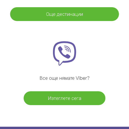
Още дестинации
Все още нямате Viber?
Изтеглете сега