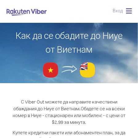
Вход
Togg
navig
Как да се обадите до Ниуе
от Виетнам
С Viber Out можете да направите качествени
обаждания до Ниуе от Виетнам.
Обадете се на всеки
номер в Ниуе - стационарен или мобилен! - с цени от
$2.99 за минута.
Купете кредитни пакети или абонаментен план, за да