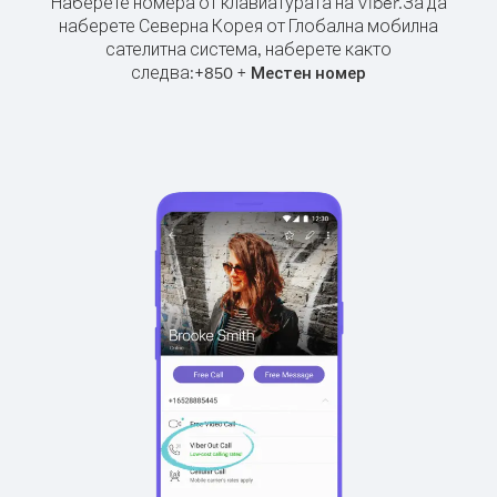
Наберете номера от клавиатурата на Viber.
За да
наберете Северна Корея от Глобална мобилна
сателитна система, наберете както
следва:
+
+
850
Местен номер