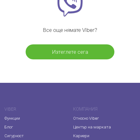
Все още нямате Viber?
Изтеглете сега
VIBER
КОМПАНИЯ
Функции
Относно Viber
Блог
Център на марката
Сигурност
Кариери