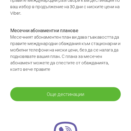
правите международни разговори към дестинация по
ваш избор в продължение на 30 дни с ниските цени на
Viber.
Месечни абонаментни планове
Месечният абонаментен план ви дава гъвкавостта да
правите международни обаждания към стационарни и
мобилни телефони на ниски цени, без да се налага да
подновявате вашия план. С плана за месечен
абонамент можете да спестите от обажданията,
които вече правите
Още дестинации