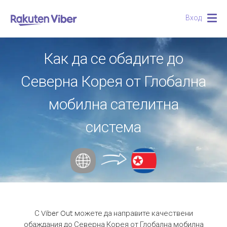
Вход
Togg
navig
Как да се обадите до
Северна Корея от Глобална
мобилна сателитна
система
С Viber Out можете да направите качествени
обаждания до Северна Корея от Глобална мобилна