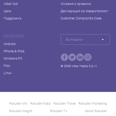
Viber Out
Условия и правила
Цени
Декларация за поверителност
Поддръжка
Customer Complaints Code
ИЗТЕГЛЯНЕ
Български
Android
iPhone & iPad
Windows PC
Mac
©
2026
Viber Media S.à r.l.
Linux
Rakuten Viki
Rakuten Kobo
Rakuten Travel
Rakuten Marketing
Rakuten Insight
Rakuten TV
About Rakuten