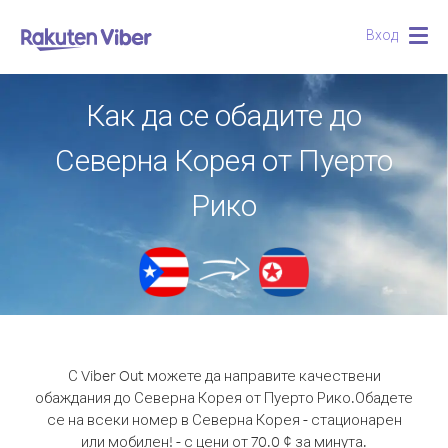
Вход
Togg
navig
Как да се обадите до
Северна Корея от Пуерто
Рико
С Viber Out можете да направите качествени
обаждания до Северна Корея от Пуерто Рико.
Обадете
се на всеки номер в Северна Корея - стационарен
или мобилен! - с цени от 70.0 ¢ за минута.