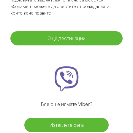
абонамент можете да спестите от обажданията,
които вече правите
Още дестинации
Все още нямате Viber?
Изтеглете сега