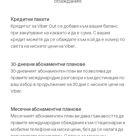
обаждания:
Кредитни пакети
Кредитът за Viber Out се добавя към вашия баланс
при закупуване на каквато и да е сума. С вашия
кредит можете да се обаждате към кой да е номер по
света на ниските цени на Viber.
30-дневни абонаментни планове
30-дневният абонаментен план ви позволява да
правите международни разговори към дестинация по
ваш избор в продължение на 30 дни с ниските цени на
Viber.
Месечни абонаментни планове
Месечният абонаментен план ви дава гъвкавостта да
правите международни обаждания към стационарни и
мобилни телефони на ниски цени, без да се налага да
подновявате вашия план. С плана за месечен