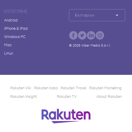
ИЗТЕГЛЯНЕ
Български
Android
iPhone & iPad
Windows PC
Mac
©
2026
Viber Media S.à r.l.
Linux
Rakuten Viki
Rakuten Kobo
Rakuten Travel
Rakuten Marketing
Rakuten Insight
Rakuten TV
About Rakuten