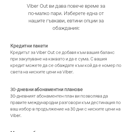
Viber Out ви дава повече време за
по-малко пари. Изберете една от
нашите гъвкави, евтини опции за
обаждания:
Кредитни пакети
Кредитът за Viber Out се добавя към вашия баланс
при закупуване на каквато и да е сума. С вашия
кредит можете да се обаждате към кой да е номер по
света на ниските цени на Viber.
30-дневни абонаментни планове
30-дневният абонаментен план ви позволява да
правите международни разговори към дестинация по
ваш избор в продължение на 30 дни с ниските цени на
Viber.