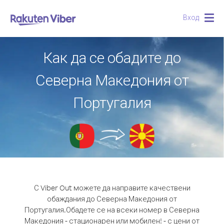
Вход
Togg
navig
Как да се обадите до
Северна Македония от
Португалия
С Viber Out можете да направите качествени
обаждания до Северна Македония от
Португалия.
Обадете се на всеки номер в Северна
Македония - стационарен или мобилен! - с цени от