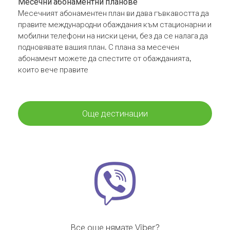
Месечни абонаментни планове
Месечният абонаментен план ви дава гъвкавостта да
правите международни обаждания към стационарни и
мобилни телефони на ниски цени, без да се налага да
подновявате вашия план. С плана за месечен
абонамент можете да спестите от обажданията,
които вече правите
Още дестинации
Все още нямате Viber?