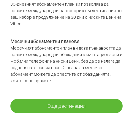
30-дневният абонаментен план ви позволява да
правите международни разговори към дестинация по
ваш избор в продължение на 30 дни с ниските цени на
Viber.
Месечни абонаментни планове
Месечният абонаментен план ви дава гъвкавостта да
правите международни обаждания към стационарни и
мобилни телефони на ниски цени, без да се налага да
подновявате вашия план. С плана за месечен
абонамент можете да спестите от обажданията,
които вече правите
Още дестинации