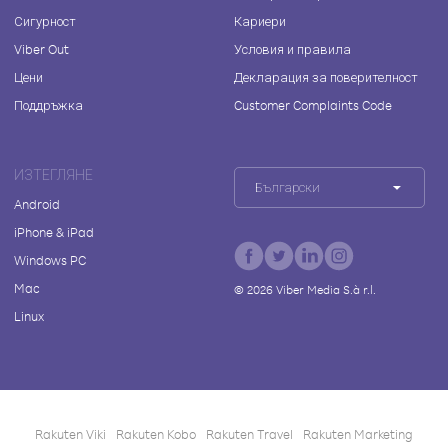
Сигурност
Кариери
Viber Out
Условия и правила
Цени
Декларация за поверителност
Поддръжка
Customer Complaints Code
ИЗТЕГЛЯНЕ
Български
Android
iPhone & iPad
Windows PC
Mac
©
2026
Viber Media S.à r.l.
Linux
Rakuten Viki
Rakuten Kobo
Rakuten Travel
Rakuten Marketing