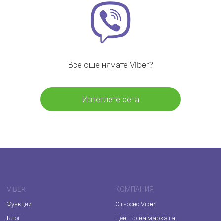
Все още нямате Viber?
Изтеглете сега
VIBER
КОМПАНИЯ
Функции
Относно Viber
Блог
Център на марката