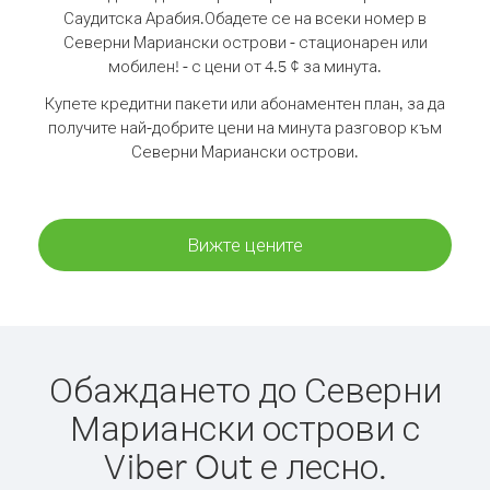
Саудитска Арабия.
Обадете се на всеки номер в
Северни Мариански острови - стационарен или
мобилен! - с цени от 4.5 ¢ за минута.
Купете кредитни пакети или абонаментен план, за да
получите най-добрите цени на минута разговор към
Северни Мариански острови.
Вижте цените
Обаждането до Северни
Мариански острови с
Viber Out е лесно.