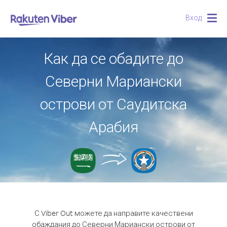
Вход
Togg
navig
Как да се обадите до
Северни Мариански
острови от Саудитска
Арабия
С Viber Out можете да направите качествени
обаждания до Северни Мариански острови от