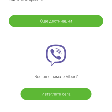
Още дестинации
Все още нямате Viber?
Изтеглете сега