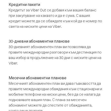
Кредитни пакети
Кредитът за Viber Out се добавя към вашия баланс
при закупуване на каквато и да е сума. С вашия
кредит можете да се обаждате към кой да е номер по
света на ниските цени на Viber.
30-дневни абонаментни планове
30-дневният абонаментен план ви позволява да
правите международни разговори към дестинация по
ваш избор в продължение на 30 дни с ниските цени на
Viber.
Месечни абонаментни планове
Месечният абонаментен план ви дава гъвкавостта да
правите международни обаждания към стационарни и
мобилни телефони на ниски цени, без да се налага да
подновявате вашия план. С плана за месечен
абонамент можете да спестите от обажданията,
които вече правите