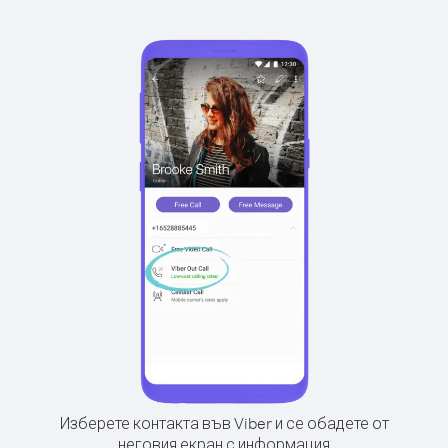
Изберете контакта във Viber и се обадете от
неговия екран с информация