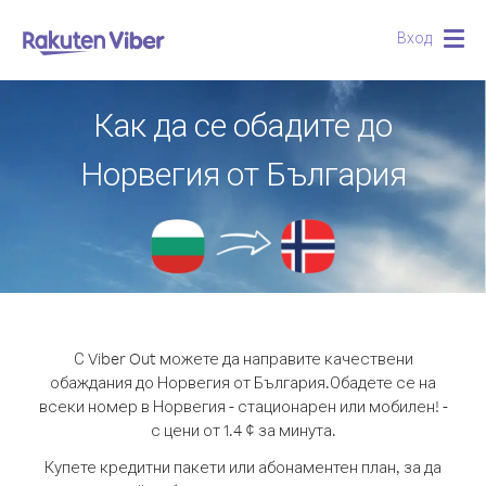
Вход
Togg
navig
Как да се обадите до
Норвегия от България
С Viber Out можете да направите качествени
обаждания до Норвегия от България.
Обадете се на
всеки номер в Норвегия - стационарен или мобилен! -
с цени от 1.4 ¢ за минута.
Купете кредитни пакети или абонаментен план, за да