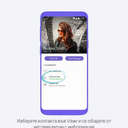
Изберете контакта във Viber и се обадете от
неговия екран с информация