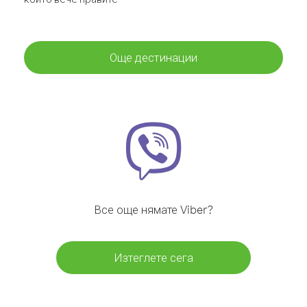
Още дестинации
Все още нямате Viber?
Изтеглете сега