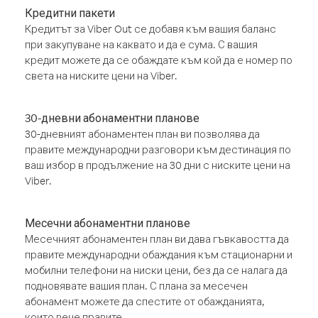
Кредитни пакети
Кредитът за Viber Out се добавя към вашия баланс
при закупуване на каквато и да е сума. С вашия
кредит можете да се обаждате към кой да е номер по
света на ниските цени на Viber.
30-дневни абонаментни планове
30-дневният абонаментен план ви позволява да
правите международни разговори към дестинация по
ваш избор в продължение на 30 дни с ниските цени на
Viber.
Месечни абонаментни планове
Месечният абонаментен план ви дава гъвкавостта да
правите международни обаждания към стационарни и
мобилни телефони на ниски цени, без да се налага да
подновявате вашия план. С плана за месечен
абонамент можете да спестите от обажданията,
които вече правите