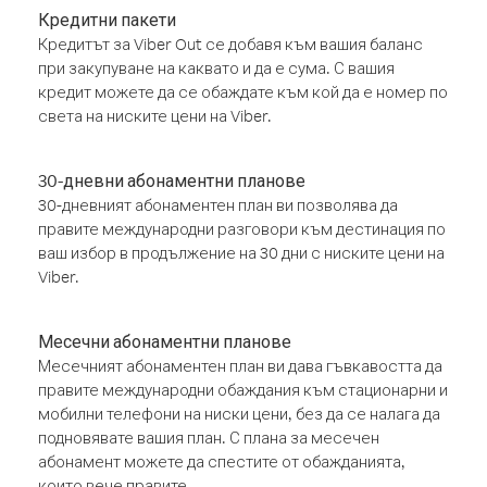
Кредитни пакети
Кредитът за Viber Out се добавя към вашия баланс
при закупуване на каквато и да е сума. С вашия
кредит можете да се обаждате към кой да е номер по
света на ниските цени на Viber.
30-дневни абонаментни планове
30-дневният абонаментен план ви позволява да
правите международни разговори към дестинация по
ваш избор в продължение на 30 дни с ниските цени на
Viber.
Месечни абонаментни планове
Месечният абонаментен план ви дава гъвкавостта да
правите международни обаждания към стационарни и
мобилни телефони на ниски цени, без да се налага да
подновявате вашия план. С плана за месечен
абонамент можете да спестите от обажданията,
които вече правите