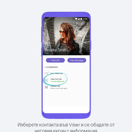
Изберете контакта във Viber и се обадете от
неговия екран с информация