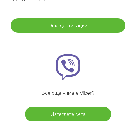
Още дестинации
Все още нямате Viber?
Изтеглете сега