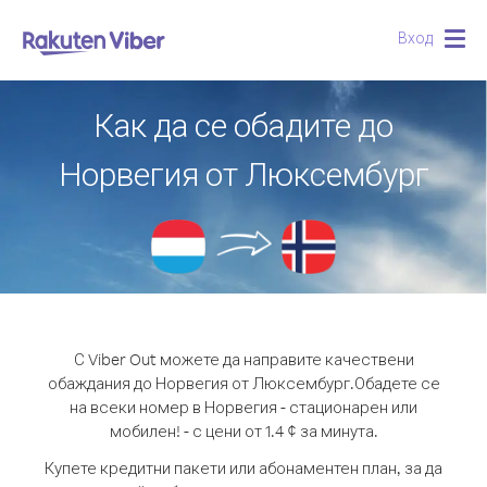
Вход
Togg
navig
Как да се обадите до
Норвегия от Люксембург
С Viber Out можете да направите качествени
обаждания до Норвегия от Люксембург.
Обадете се
на всеки номер в Норвегия - стационарен или
мобилен! - с цени от 1.4 ¢ за минута.
Купете кредитни пакети или абонаментен план, за да