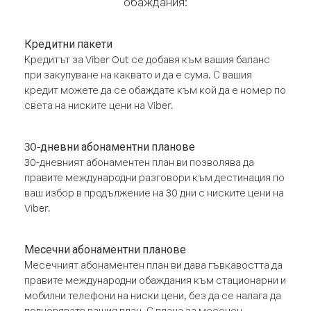
обаждания:
Кредитни пакети
Кредитът за Viber Out се добавя към вашия баланс
при закупуване на каквато и да е сума. С вашия
кредит можете да се обаждате към кой да е номер по
света на ниските цени на Viber.
30-дневни абонаментни планове
30-дневният абонаментен план ви позволява да
правите международни разговори към дестинация по
ваш избор в продължение на 30 дни с ниските цени на
Viber.
Месечни абонаментни планове
Месечният абонаментен план ви дава гъвкавостта да
правите международни обаждания към стационарни и
мобилни телефони на ниски цени, без да се налага да
подновявате вашия план. С плана за месечен