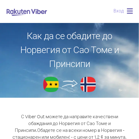
Вход
Togg
navig
Как да се обадите до
Норвегия от Сао Томе и
Принсипи
С Viber Out можете да направите качествени
обаждания до Норвегия от Сао Томе и
Принсипи.
Обадете се на всеки номер в Норвегия -
стационарен или мобилен! - с цени от 1.2 ¢ за минута.