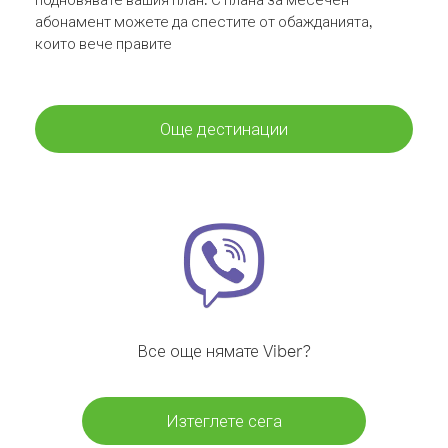
абонамент можете да спестите от обажданията,
които вече правите
Още дестинации
Все още нямате Viber?
Изтеглете сега