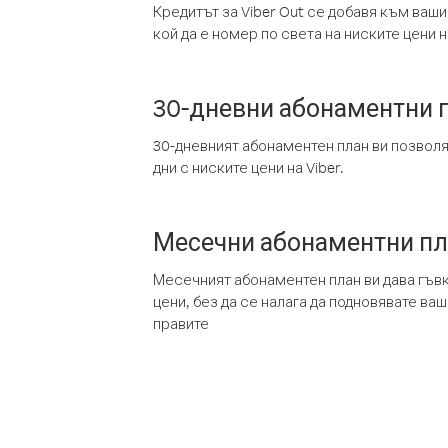
Кредитът за Viber Out се добавя към ваши
кой да е номер по света на ниските цени на
30-дневни абонаментни 
30-дневният абонаментен план ви позвол
дни с ниските цени на Viber.
Месечни абонаментни п
Месечният абонаментен план ви дава гъв
цени, без да се налага да подновявате ва
правите