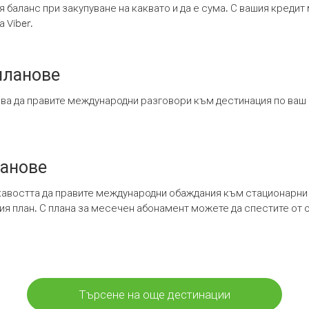
я баланс при закупуване на каквато и да е сума. С вашия креди
 Viber.
планове
ява да правите международни разговори към дестинация по ваш
ланове
кавостта да правите международни обаждания към стационарни 
шия план. С плана за месечен абонамент можете да спестите от 
Търсене на още дестинации