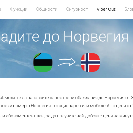
е
Функции
Общности
Сигурност
Viber Out
Бло
бадите до Норвегия
Out можете да направите качествени обаждания до Норвегия от 
всеки номер в Норвегия - стационарен или мобилен! - с цени от 1
ли абонаментен план, за да получите най-добрите цени на мину