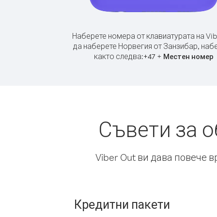
Наберете номера от клавиатурата на Vib
да наберете Норвегия от Занзибар, наб
както следва:
+
+
47
Местен номер
Съвети за 
Viber Out ви дава повече 
Кредитни пакети