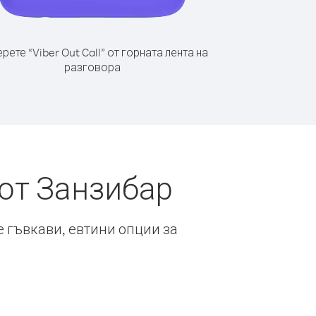
рете “Viber Out Call” от горната лента на
разговора
от Занзибар
е гъвкави, евтини опции за