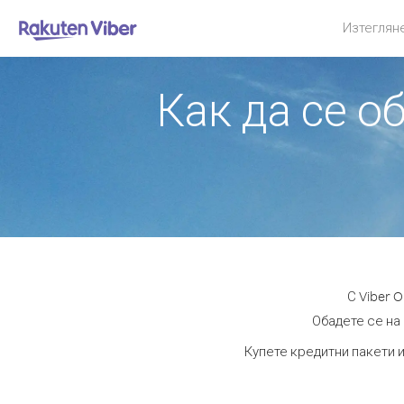
Изтеглян
Как да се о
С Viber 
Обадете се на 
Купете кредитни пакети и