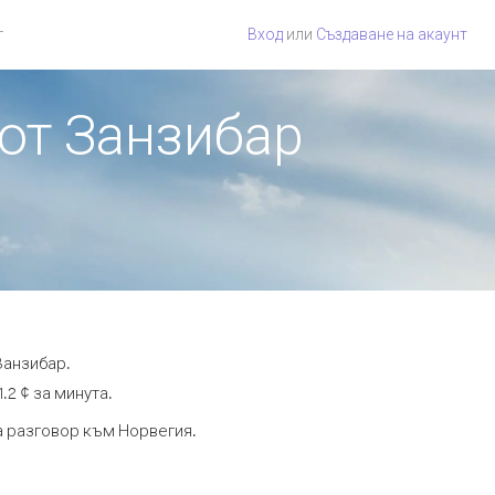
г
Вход
или
Създаване на акаунт
 от Занзибар
Занзибар.
.2 ¢ за минута.
та разговор към Норвегия.