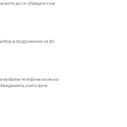
т можете да се обаждате към
 избор в продължение на 30
и мобилни телефони на ниски
обажданията, които вече