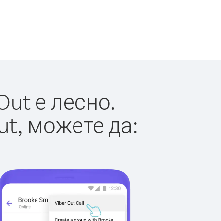
ut е лесно.
ut, можете да: