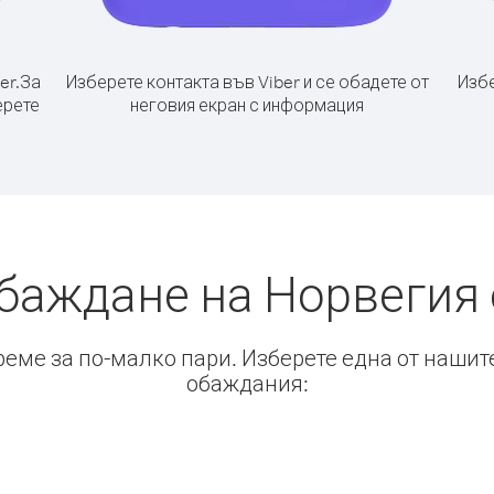
er.
За
Изберете контакта във Viber и се обадете от
Избе
ерете
неговия екран с информация
обаждане на Норвегия 
време за по-малко пари. Изберете една от нашит
обаждания: