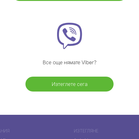
Все още нямате Viber?
Изтеглете сега
АНИЯ
ИЗТЕГЛЯНЕ