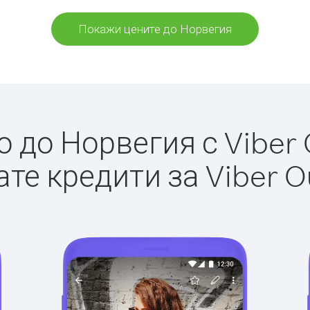
Покажи цените до Норвегия
 до Норвегия с Viber O
те кредити за Viber O