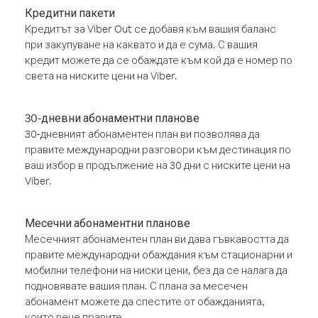
Кредитни пакети
Кредитът за Viber Out се добавя към вашия баланс
при закупуване на каквато и да е сума. С вашия
кредит можете да се обаждате към кой да е номер по
света на ниските цени на Viber.
30-дневни абонаментни планове
30-дневният абонаментен план ви позволява да
правите международни разговори към дестинация по
ваш избор в продължение на 30 дни с ниските цени на
Viber.
Месечни абонаментни планове
Месечният абонаментен план ви дава гъвкавостта да
правите международни обаждания към стационарни и
мобилни телефони на ниски цени, без да се налага да
подновявате вашия план. С плана за месечен
абонамент можете да спестите от обажданията,
които вече правите