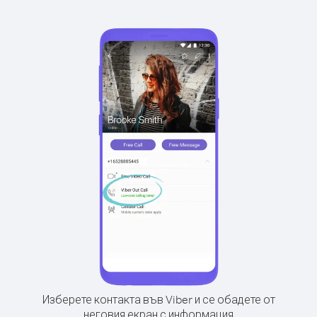
Изберете контакта във Viber и се обадете от
неговия екран с информация