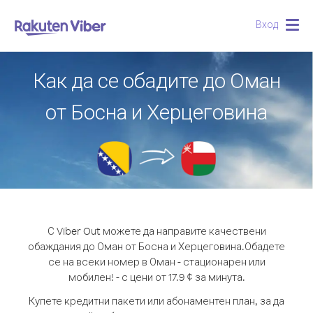
Вход
Togg
navig
Как да се обадите до Оман
от Босна и Херцеговина
С Viber Out можете да направите качествени
обаждания до Оман от Босна и Херцеговина.
Обадете
се на всеки номер в Оман - стационарен или
мобилен! - с цени от 17.9 ¢ за минута.
Купете кредитни пакети или абонаментен план, за да