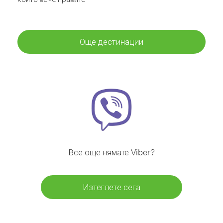
Още дестинации
Все още нямате Viber?
Изтеглете сега