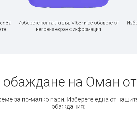
er.
За
Изберете контакта във Viber и се обадете от
Избе
ете
неговия екран с информация
 обаждане на Оман о
време за по-малко пари. Изберете една от нашит
обаждания: