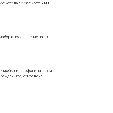
т можете да се обаждате към
 избор в продължение на 30
и мобилни телефони на ниски
обажданията, които вече