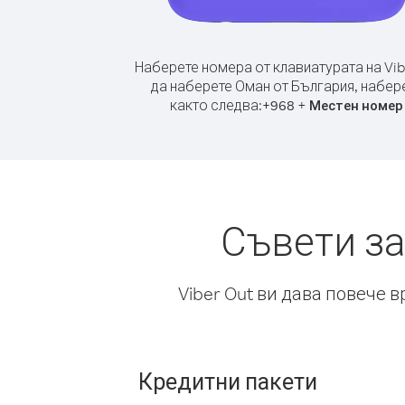
Наберете номера от клавиатурата на Vib
да наберете Оман от България, набер
както следва:
+
+
968
Местен номер
Съвети за
Viber Out ви дава повече 
Кредитни пакети