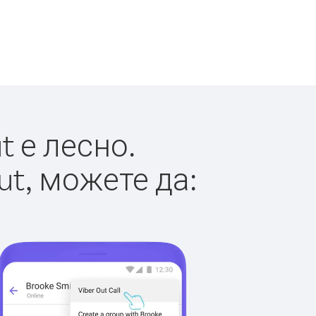
 е лесно.
ut, можете да: