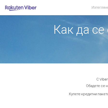
Изтеглян
Как да се
С Vibe
Обадете се н
Купете кредитни пакети