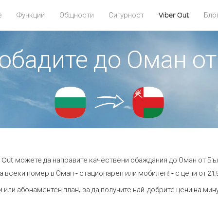
е
Функции
Общности
Сигурност
Viber Out
Бло
 обадите до Оман о
r Out можете да направите качествени обаждания до Оман от Бъ
а всеки номер в Оман - стационарен или мобилен! - с цени от 21.5
 или абонаментен план, за да получите най-добрите цени на ми