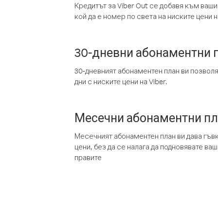
Кредитът за Viber Out се добавя към ваши
кой да е номер по света на ниските цени на
30-дневни абонаментни 
30-дневният абонаментен план ви позвол
дни с ниските цени на Viber.
Месечни абонаментни п
Месечният абонаментен план ви дава гъв
цени, без да се налага да подновявате ва
правите