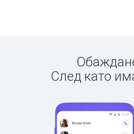
Обажданет
След като има