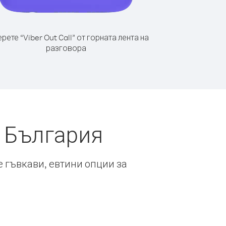
рете “Viber Out Call” от горната лента на
разговора
т България
е гъвкави, евтини опции за