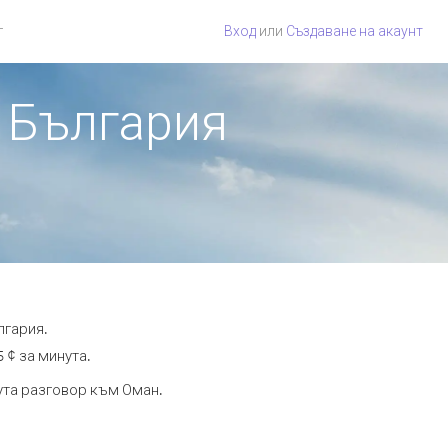
г
Вход
или
Създаване на акаунт
т България
лгария.
 ¢ за минута.
нута разговор към Оман.