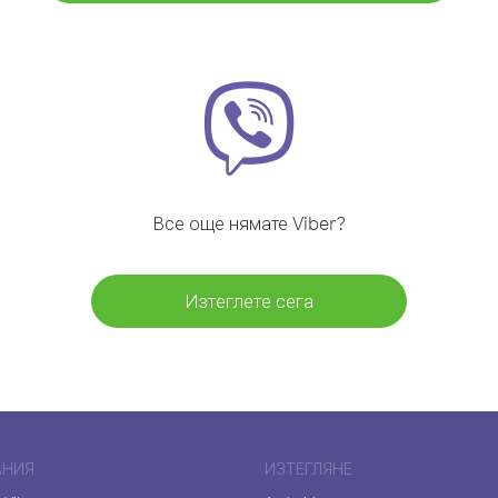
Все още нямате Viber?
Изтеглете сега
АНИЯ
ИЗТЕГЛЯНЕ