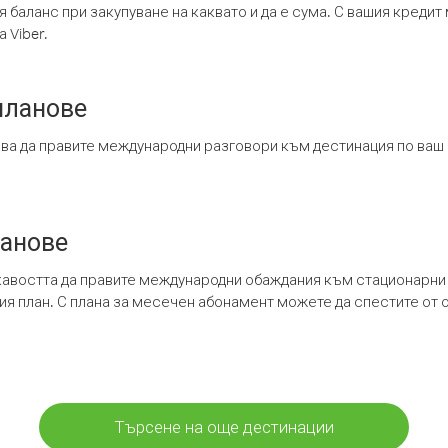
я баланс при закупуване на каквато и да е сума. С вашия креди
 Viber.
планове
ява да правите международни разговори към дестинация по ваш
ланове
кавостта да правите международни обаждания към стационарни 
шия план. С плана за месечен абонамент можете да спестите от 
Търсене на още дестинации