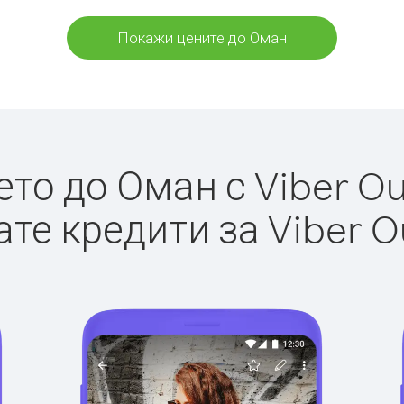
Покажи цените до Оман
о до Оман с Viber Out
те кредити за Viber O