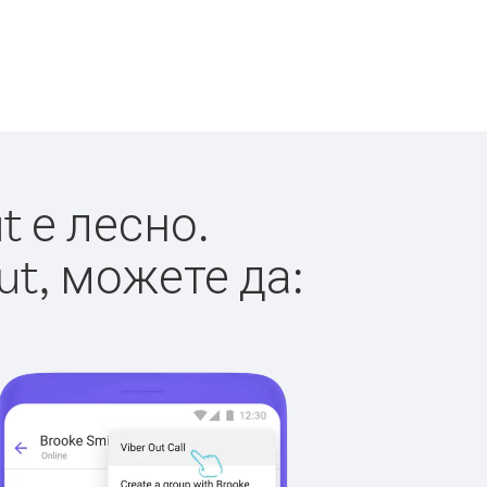
 е лесно.
ut, можете да: