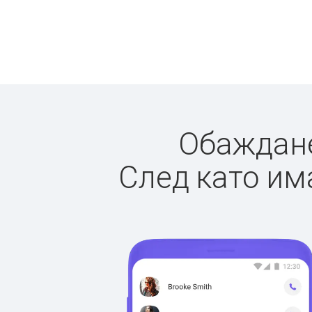
Обажданет
След като има