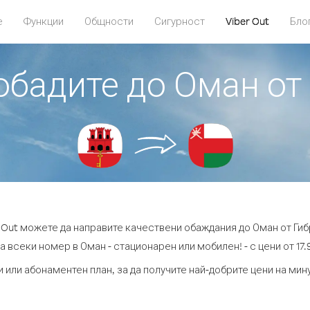
е
Функции
Общности
Сигурност
Viber Out
Бло
 обадите до Оман от
r Out можете да направите качествени обаждания до Оман от Гиб
а всеки номер в Оман - стационарен или мобилен! - с цени от 17.9
 или абонаментен план, за да получите най-добрите цени на ми