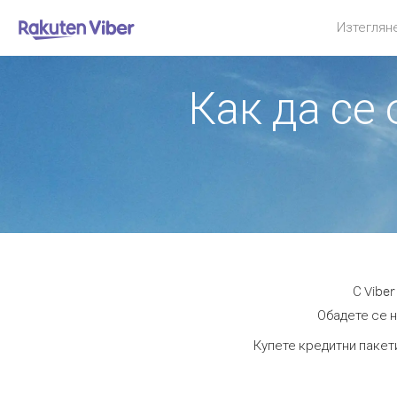
Изтеглян
Как да се
С Vibe
Обадете се н
Купете кредитни пакети