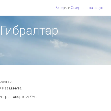
г
Вход
или
Създаване на акаунт
 Гибралтар
ралтар.
 ¢ за минута.
нута разговор към Оман.