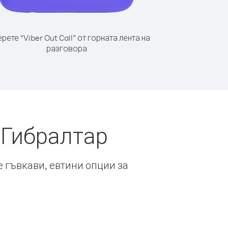
рете “Viber Out Call” от горната лента на
разговора
 Гибралтар
е гъвкави, евтини опции за