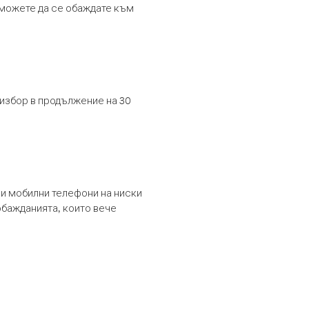
т можете да се обаждате към
 избор в продължение на 30
и мобилни телефони на ниски
обажданията, които вече