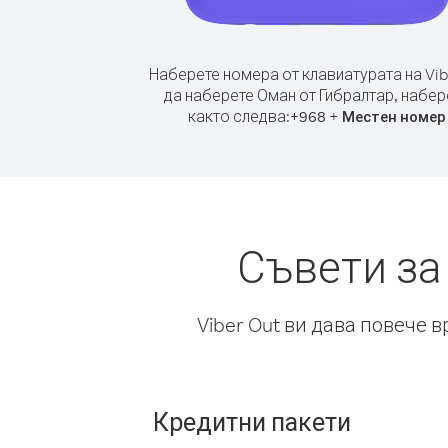
Наберете номера от клавиатурата на Vib
да наберете Оман от Гибралтар, набер
както следва:
+
+
968
Местен номер
Съвети за
Viber Out ви дава повече 
Кредитни пакети