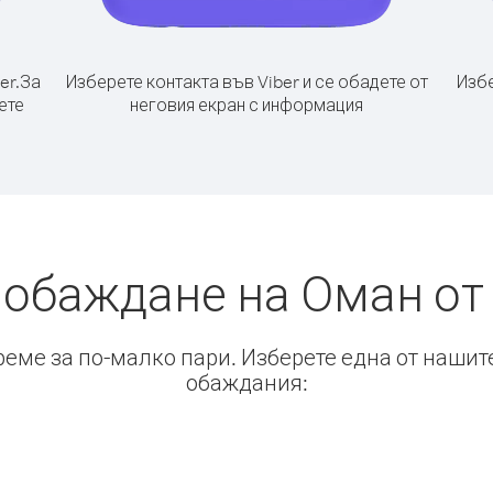
er.
За
Изберете контакта във Viber и се обадете от
Избе
ете
неговия екран с информация
 обаждане на Оман от
време за по-малко пари. Изберете една от нашит
обаждания: