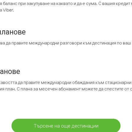
я баланс при закупуване на каквато и да е сума. С вашия креди
 Viber.
планове
ява да правите международни разговори към дестинация по ваш
ланове
кавостта да правите международни обаждания към стационарни 
шия план. С плана за месечен абонамент можете да спестите от 
Търсене на още дестинации