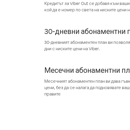
Кредитът за Viber Out се добавя към ваши
кой да е номер по света на ниските цени на
30-дневни абонаментни 
30-дневният абонаментен план ви позвол
дни с ниските цени на Viber.
Месечни абонаментни п
Месечният абонаментен план ви дава гъв
цени, без да се налага да подновявате ва
правите