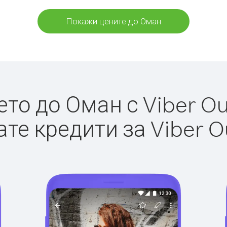
Покажи цените до Оман
о до Оман с Viber Out
те кредити за Viber O