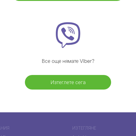
Все още нямате Viber?
Изтеглете сега
АНИЯ
ИЗТЕГЛЯНЕ