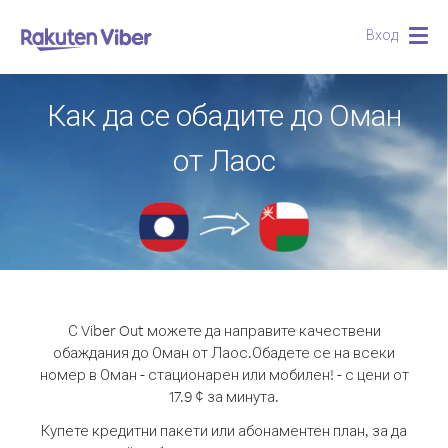
Вход
Togg
navig
Как да се обадите до Оман
от Лаос
С Viber Out можете да направите качествени
обаждания до Оман от Лаос.
Обадете се на всеки
номер в Оман - стационарен или мобилен! - с цени от
17.9 ¢ за минута.
Купете кредитни пакети или абонаментен план, за да