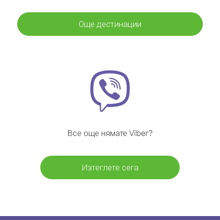
Още дестинации
Все още нямате Viber?
Изтеглете сега