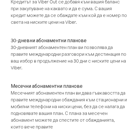
Кредитът за Viber Out се добавя към вашия баланс
при закупуване на каквато и да е сума. С вашия
кредит можете да се обаждате към кой да е номер по
света на ниските цени на Viber.
30-дневни абонаментни планове
30-дневният абонаментен план ви позволява да
правите международни разговори към дестинация по
ваш избор в продължение на 30 дни с ниските цени на
Viber.
Месечни абонаментни планове
Месечният абонаментен план ви дава гъвкавостта да
правите международни обаждания към стационарни и
мобилни телефони на ниски цени, без да се налага да
подновявате вашия план. С плана за месечен
абонамент можете да спестите от обажданията,
които вече правите