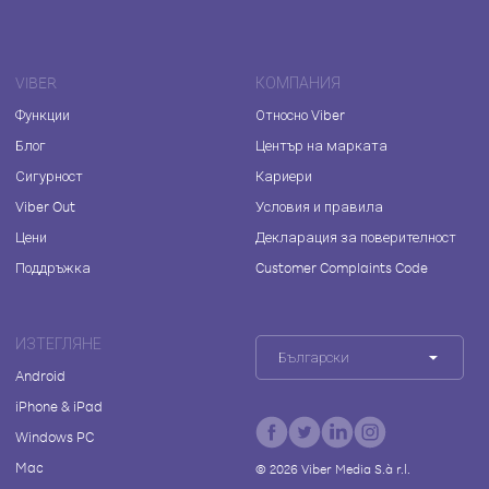
VIBER
КОМПАНИЯ
Функции
Относно Viber
Блог
Център на марката
Сигурност
Кариери
Viber Out
Условия и правила
Цени
Декларация за поверителност
Поддръжка
Customer Complaints Code
ИЗТЕГЛЯНЕ
Български
Android
iPhone & iPad
Windows PC
Mac
©
2026
Viber Media S.à r.l.