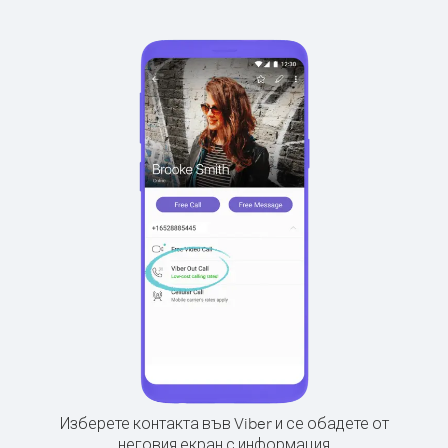
Изберете контакта във Viber и се обадете от
неговия екран с информация