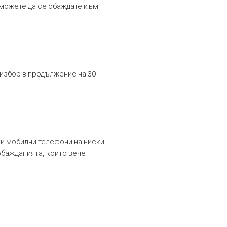
т можете да се обаждате към
 избор в продължение на 30
и мобилни телефони на ниски
обажданията, които вече