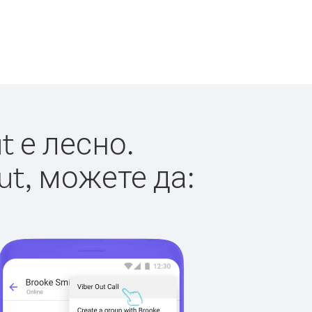
 е лесно.
ut, можете да: