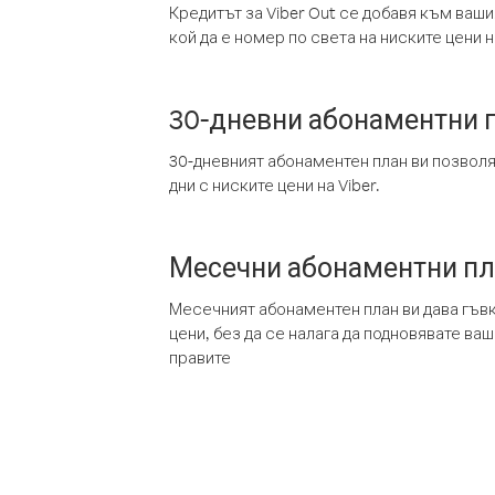
Кредитът за Viber Out се добавя към ваши
кой да е номер по света на ниските цени на
30-дневни абонаментни 
30-дневният абонаментен план ви позвол
дни с ниските цени на Viber.
Месечни абонаментни п
Месечният абонаментен план ви дава гъв
цени, без да се налага да подновявате ва
правите