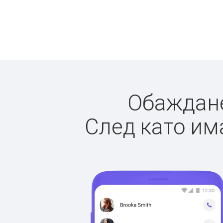
Обажданет
След като има