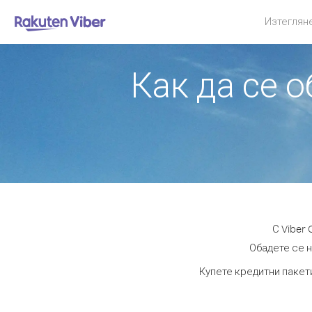
Изтеглян
Как да се 
С Viber
Обадете се н
Купете кредитни пакети