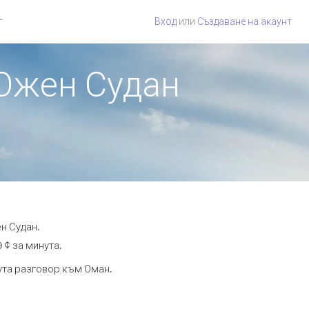
г
Вход
или
Създаване на акаунт
 Южен Судан
н Судан.
 ¢ за минута.
нута разговор към Оман.