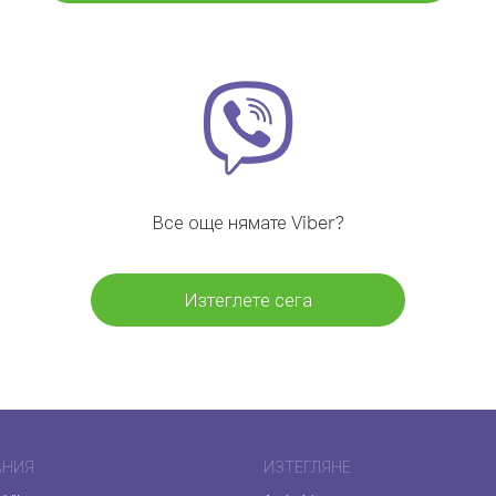
Все още нямате Viber?
Изтеглете сега
АНИЯ
ИЗТЕГЛЯНЕ