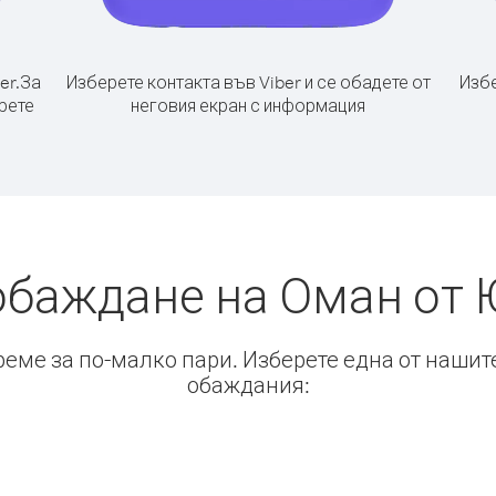
er.
За
Изберете контакта във Viber и се обадете от
Избе
рете
неговия екран с информация
обаждане на Оман от
време за по-малко пари. Изберете една от нашит
обаждания: