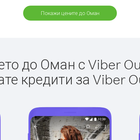
Покажи цените до Оман
о до Оман с Viber Out
те кредити за Viber O