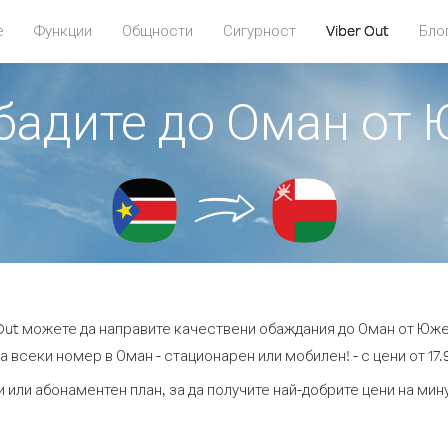
е
Функции
Общности
Сигурност
Viber Out
Бло
обадите до Оман от
 Out можете да направите качествени обаждания до Оман от Юже
а всеки номер в Оман - стационарен или мобилен! - с цени от 17.9
 или абонаментен план, за да получите най-добрите цени на ми