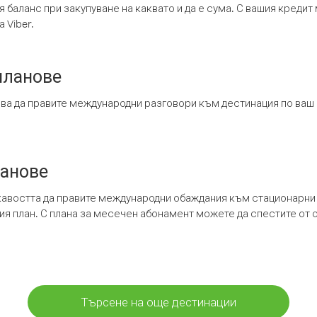
я баланс при закупуване на каквато и да е сума. С вашия креди
 Viber.
планове
ява да правите международни разговори към дестинация по ваш
ланове
кавостта да правите международни обаждания към стационарни 
шия план. С плана за месечен абонамент можете да спестите от 
Търсене на още дестинации