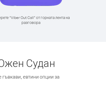
рете “Viber Out Call” от горната лента на
разговора
 Южен Судан
е гъвкави, евтини опции за