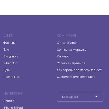
VIBER
КОМПАНИЯ
Функции
Относно Viber
Блог
Център на марката
Сигурност
Кариери
Viber Out
Условия и правила
Цени
Декларация за поверителност
Поддръжка
Customer Complaints Code
ИЗТЕГЛЯНЕ
Български
Android
iPhone & iPad