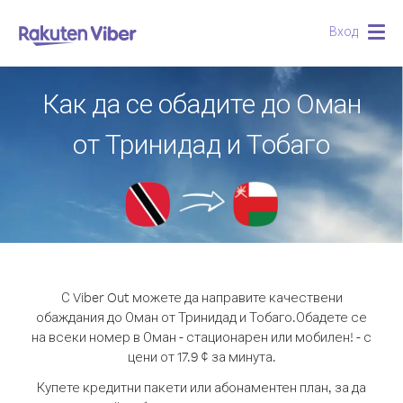
Вход
Togg
navig
Как да се обадите до Оман
от Тринидад и Тобаго
С Viber Out можете да направите качествени
обаждания до Оман от Тринидад и Тобаго.
Обадете се
на всеки номер в Оман - стационарен или мобилен! - с
цени от 17.9 ¢ за минута.
Купете кредитни пакети или абонаментен план, за да