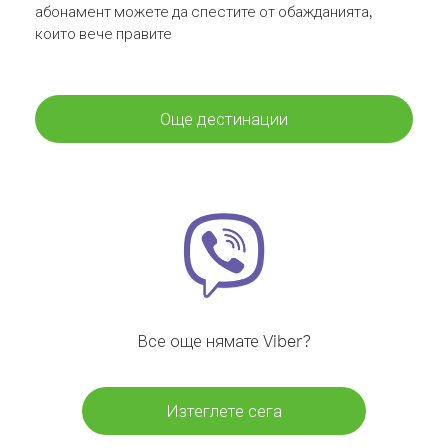
абонамент можете да спестите от обажданията,
които вече правите
Още дестинации
Все още нямате Viber?
Изтеглете сега