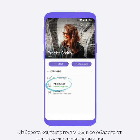
Изберете контакта във Viber и се обадете от
неговия екран с информация