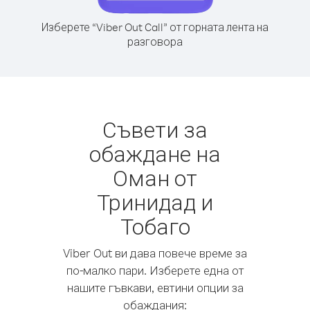
Изберете “Viber Out Call” от горната лента на
разговора
Съвети за
обаждане на
Оман от
Тринидад и
Тобаго
Viber Out ви дава повече време за
по-малко пари. Изберете една от
нашите гъвкави, евтини опции за
обаждания: