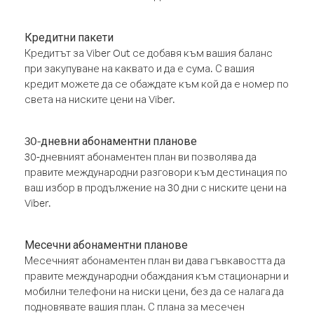
Кредитни пакети
Кредитът за Viber Out се добавя към вашия баланс
при закупуване на каквато и да е сума. С вашия
кредит можете да се обаждате към кой да е номер по
света на ниските цени на Viber.
30-дневни абонаментни планове
30-дневният абонаментен план ви позволява да
правите международни разговори към дестинация по
ваш избор в продължение на 30 дни с ниските цени на
Viber.
Месечни абонаментни планове
Месечният абонаментен план ви дава гъвкавостта да
правите международни обаждания към стационарни и
мобилни телефони на ниски цени, без да се налага да
подновявате вашия план. С плана за месечен