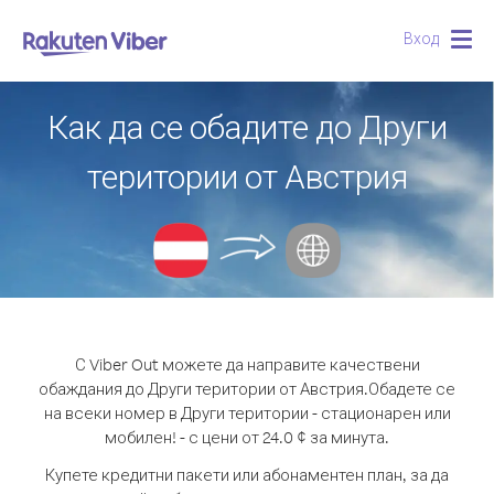
Вход
Togg
navig
Как да се обадите до Други
територии от Австрия
С Viber Out можете да направите качествени
обаждания до Други територии от Австрия.
Обадете се
на всеки номер в Други територии - стационарен или
мобилен! - с цени от 24.0 ¢ за минута.
Купете кредитни пакети или абонаментен план, за да