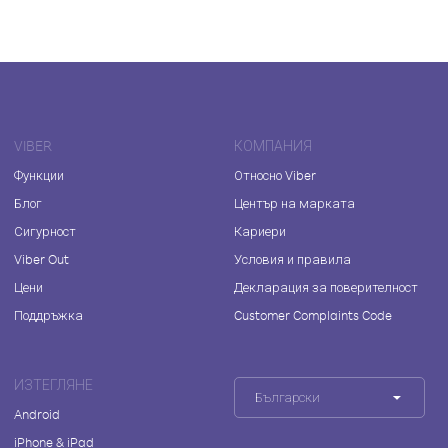
VIBER
КОМПАНИЯ
Функции
Относно Viber
Блог
Център на марката
Сигурност
Кариери
Viber Out
Условия и правила
Цени
Декларация за поверителност
Поддръжка
Customer Complaints Code
ИЗТЕГЛЯНЕ
Български
Android
iPhone & iPad