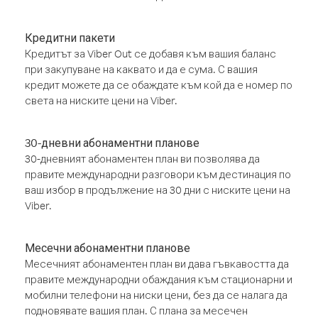
Кредитни пакети
Кредитът за Viber Out се добавя към вашия баланс
при закупуване на каквато и да е сума. С вашия
кредит можете да се обаждате към кой да е номер по
света на ниските цени на Viber.
30-дневни абонаментни планове
30-дневният абонаментен план ви позволява да
правите международни разговори към дестинация по
ваш избор в продължение на 30 дни с ниските цени на
Viber.
Месечни абонаментни планове
Месечният абонаментен план ви дава гъвкавостта да
правите международни обаждания към стационарни и
мобилни телефони на ниски цени, без да се налага да
подновявате вашия план. С плана за месечен