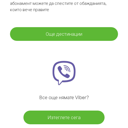
абонамент можете да спестите от обажданията,
които вече правите
Още дестинации
Все още нямате Viber?
Изтеглете сега