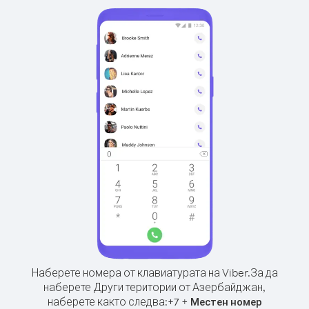
Наберете номера от клавиатурата на Viber.
За да
наберете Други територии от Азербайджан,
наберете както следва:
+
+
7
Местен номер