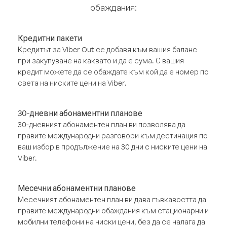
обаждания:
Кредитни пакети
Кредитът за Viber Out се добавя към вашия баланс
при закупуване на каквато и да е сума. С вашия
кредит можете да се обаждате към кой да е номер по
света на ниските цени на Viber.
30-дневни абонаментни планове
30-дневният абонаментен план ви позволява да
правите международни разговори към дестинация по
ваш избор в продължение на 30 дни с ниските цени на
Viber.
Месечни абонаментни планове
Месечният абонаментен план ви дава гъвкавостта да
правите международни обаждания към стационарни и
мобилни телефони на ниски цени, без да се налага да