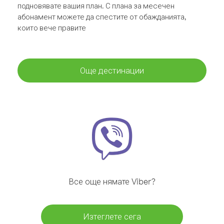
подновявате вашия план. С плана за месечен
абонамент можете да спестите от обажданията,
които вече правите
Още дестинации
Все още нямате Viber?
Изтеглете сега