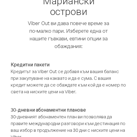
Мариански
острови
Viber Out ви дава повече време за
по-малко пари. Изберете една от
нашите гъвкави, евтини опции за
обаждания:
Кредитни пакети
Кредитът за Viber Out се добавя към вашия баланс
при закупуване на каквато и да е сума. С вашия
кредит можете да се обаждате към кой да е номер по
света на ниските цени на Viber.
30-дневни абонаментни планове
30-дневният абонаментен план ви позволява да
правите международни разговори към дестинация по
ваш избор в продължение на 30 дни с ниските цени на
Viber.