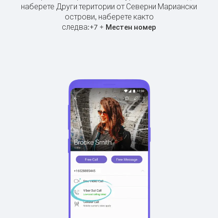
наберете Други територии от Северни Мариански
острови, наберете както
следва:
+
+
7
Местен номер