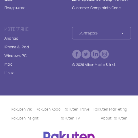
Поддръжка
Customer Complaints Code
ИЗТЕГЛЯНЕ
Български
Android
iPhone & iPad
Windows PC
Mac
©
2026
Viber Media S.à r.l.
Linux
Rakuten Viki
Rakuten Kobo
Rakuten Travel
Rakuten Marketing
Rakuten Insight
Rakuten TV
About Rakuten