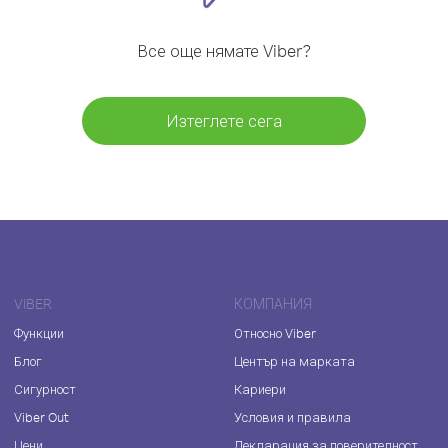
Все още нямате Viber?
Изтеглете сега
VIBER
КОМПАНИЯ
Функции
Относно Viber
Блог
Център на марката
Сигурност
Кариери
Viber Out
Условия и правила
Цени
Декларация за поверителност