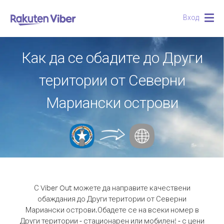
Вход
Togg
navig
Как да се обадите до Други
територии от Северни
Мариански острови
С Viber Out можете да направите качествени
обаждания до Други територии от Северни
Мариански острови.
Обадете се на всеки номер в
Други територии - стационарен или мобилен! - с цени