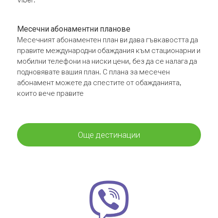
Месечни абонаментни планове
Месечният абонаментен план ви дава гъвкавостта да
правите международни обаждания към стационарни и
мобилни телефони на ниски цени, без да се налага да
подновявате вашия план. С плана за месечен
абонамент можете да спестите от обажданията,
които вече правите
Още дестинации