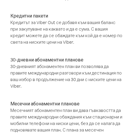
Кредитни пакети
Кредитът за Viber Out се добавя към вашия баланс
при закупуване на каквато и да е сума. С вашия
кредит можете да се обаждате към кой да е номер по
света на ниските цени на Viber.
30-дневни абонаментни планове
30-дневният абонаментен план ви позволява да
правите международни разговори към дестинация по
ваш избор в продължение на 30 дни с ниските цени на
Viber.
Месечни абонаментни планове
Месечният абонаментен план ви дава гъвкавостта да
правите международни обаждания към стационарни и
мобилни телефони на ниски цени, без да се налага да
подновявате вашия план. С плана за месечен