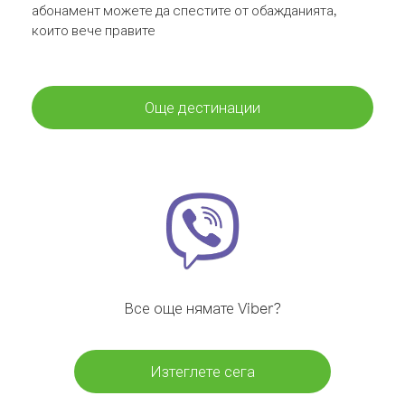
абонамент можете да спестите от обажданията,
които вече правите
Още дестинации
Все още нямате Viber?
Изтеглете сега