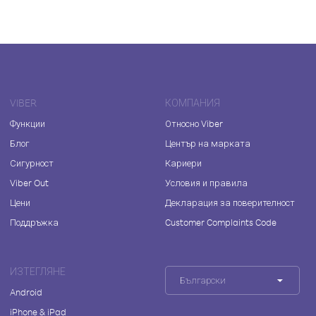
VIBER
КОМПАНИЯ
Функции
Относно Viber
Блог
Център на марката
Сигурност
Кариери
Viber Out
Условия и правила
Цени
Декларация за поверителност
Поддръжка
Customer Complaints Code
ИЗТЕГЛЯНЕ
Български
Android
iPhone & iPad