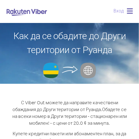
Вход
Togg
navig
Как да се обадите до Други
територии от Руанда
С Viber Out можете да направите качествени
обаждания до Други територии от Руанда.
Обадете се
на всеки номер в Други територии - стационарен или
мобилен! - с цени от 20.0 ¢ за минута.
Купете кредитни пакети или абонаментен план, за да