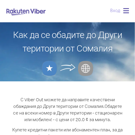
Вход
Togg
navig
Как да се обадите до Други
територии от Сомалия
С Viber Out можете да направите качествени
обаждания до Други територии от Сомалия.
Обадете
се на всеки номер в Други територии - стационарен
или мобилен! - с цени от 20.0 ¢ за минута.
Купете кредитни пакети или абонаментен план, за да