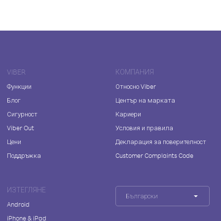
VIBER
КОМПАНИЯ
Функции
Относно Viber
Блог
Център на марката
Сигурност
Кариери
Viber Out
Условия и правила
Цени
Декларация за поверителност
Поддръжка
Customer Complaints Code
ИЗТЕГЛЯНЕ
Български
Android
iPhone & iPad