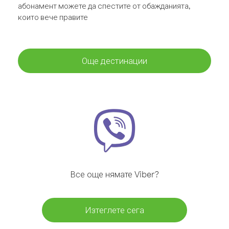
абонамент можете да спестите от обажданията,
които вече правите
Още дестинации
Все още нямате Viber?
Изтеглете сега