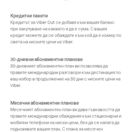
Кредитни пакети
Кредитът за Viber Out се добавя към вашия баланс
при закупуване на каквато и да е сума. С вашия
кредит можете да се обаждате към кой да е номер по
света на ниските цени на Viber.
30-дневни абонаментни планове
30-дневният абонаментен план ви позволява да
правите международни разговори към дестинация по
ваш избор в продължение на 30 дни с ниските цени на
Viber.
Месечни абонаментни планове
Месечният абонаментен план ви дава гъвкавостта да
правите международни обаждания към стационарни и
мобилни телефони на ниски цени, без да се налага да
подновявате вашия план. С плана за месечен